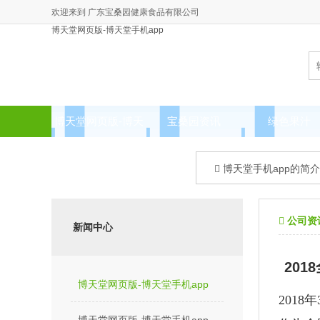
欢迎来到 广东宝桑园健康食品有限公司
博天堂网页版-博天堂手机app
博天堂网页版-博天
宝桑园资讯
绿色果汁
堂手机app
博天堂手机app的简介
公司资
新闻中心
20
博天堂网页版-博天堂手机app
201