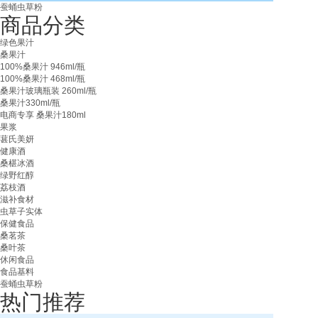
蚕蛹虫草粉
商品分类
绿色果汁
桑果汁
100%桑果汁 946ml/瓶
100%桑果汁 468ml/瓶
桑果汁玻璃瓶装 260ml/瓶
桑果汁330ml/瓶
电商专享 桑果汁180ml
果浆
葚氏美妍
健康酒
桑椹冰酒
绿野红醇
荔枝酒
滋补食材
虫草子实体
保健食品
桑茗茶
桑叶茶
休闲食品
食品基料
蚕蛹虫草粉
热门推荐