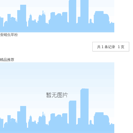
蚕蛹虫草粉
共 1 条记录 1 页
精品推荐