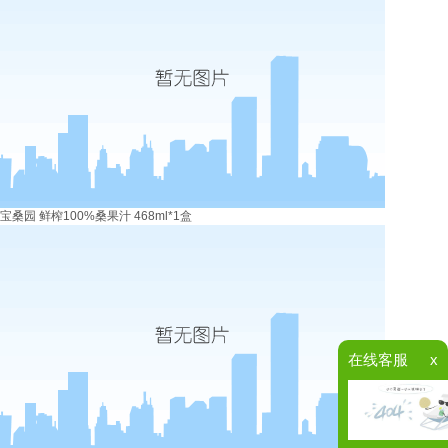
宝桑园 鲜榨100%桑果汁 468ml*1盒
在线客服
x