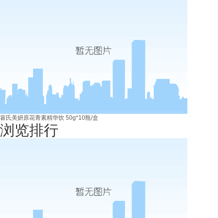
葚氏美妍原花青素精华饮 50g*10瓶/盒
浏览排行