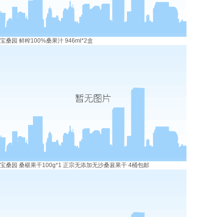
宝桑园 鲜榨100%桑果汁 946ml*2盒
宝桑园 桑椹果干100g*1 正宗无添加无沙桑葚果干 4桶包邮