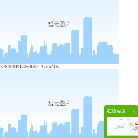
宝桑园 鲜榨100%桑果汁 468ml*1盒
在线客服
x