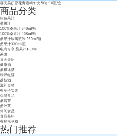
葚氏美妍原花青素精华饮 50g*10瓶/盒
商品分类
绿色果汁
桑果汁
100%桑果汁 946ml/瓶
100%桑果汁 468ml/瓶
桑果汁玻璃瓶装 260ml/瓶
桑果汁330ml/瓶
电商专享 桑果汁180ml
果浆
葚氏美妍
健康酒
桑椹冰酒
绿野红醇
荔枝酒
滋补食材
虫草子实体
保健食品
桑茗茶
桑叶茶
休闲食品
食品基料
蚕蛹虫草粉
热门推荐