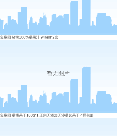
宝桑园 鲜榨100%桑果汁 946ml*2盒
宝桑园 桑椹果干100g*1 正宗无添加无沙桑葚果干 4桶包邮