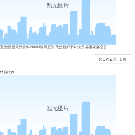
宝桑园 桑果汁饮料260ml玻璃瓶装 天然新鲜果味饮品 喜宴家宴必备
共 1 条记录 1 页
精品推荐