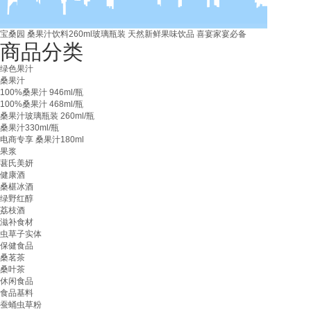
宝桑园 桑果汁饮料260ml玻璃瓶装 天然新鲜果味饮品 喜宴家宴必备
商品分类
绿色果汁
桑果汁
100%桑果汁 946ml/瓶
100%桑果汁 468ml/瓶
桑果汁玻璃瓶装 260ml/瓶
桑果汁330ml/瓶
电商专享 桑果汁180ml
果浆
葚氏美妍
健康酒
桑椹冰酒
绿野红醇
荔枝酒
滋补食材
虫草子实体
保健食品
桑茗茶
桑叶茶
休闲食品
食品基料
蚕蛹虫草粉