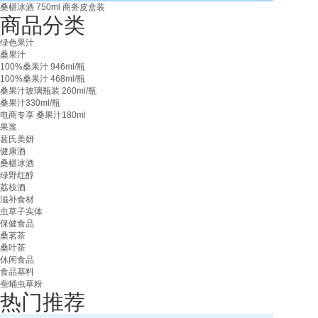
桑椹冰酒 750ml 商务皮盒装
商品分类
绿色果汁
桑果汁
100%桑果汁 946ml/瓶
100%桑果汁 468ml/瓶
桑果汁玻璃瓶装 260ml/瓶
桑果汁330ml/瓶
电商专享 桑果汁180ml
果浆
葚氏美妍
健康酒
桑椹冰酒
绿野红醇
荔枝酒
滋补食材
虫草子实体
保健食品
桑茗茶
桑叶茶
休闲食品
食品基料
蚕蛹虫草粉
热门推荐