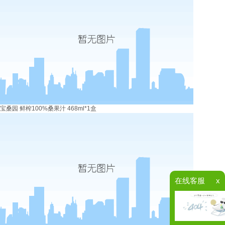
宝桑园 鲜榨100%桑果汁 468ml*1盒
在线客服
x