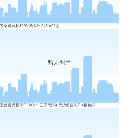
宝桑园 鲜榨100%桑果汁 946ml*2盒
宝桑园 桑椹果干100g*1 正宗无添加无沙桑葚果干 4桶包邮