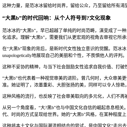
这种力量，是范冰冰留给时尚界，留给公众，乃至留给所有渴
“大黑b”的时代回响：从个人符号到?文化现象
范冰冰的“大黑b”，早已超越了单纯的时尚范畴，演变成了一
化追求。理解“大黑b”，需要我们从更宏观的视角去审视它所承
在“大黑b”现象的背后，是新时代女性独立意识的觉醒。范冰
unapologetically地展现自己的美丽和个性，不畏惧他人的评判。
这种不妥协的精神，与当下社会鼓励女性追求自我价值、打破
“大黑b”也代表着一种视觉审美的进阶。曾几何时，大众审美
准。她证明了，浓墨重彩、大胆张扬的美，同样可以令人惊艳
这种风格的流行，也反映了社会审美取向的多元化，人们不再
从另一个角度看，“大?黑b”也与中国文化自信的崛起息息相
代、时尚的方式呈现给世界。她的“大黑b”风格，在某种程度
这种将本土文化与国际潮流相结合的尝试，是中国文化“走出去