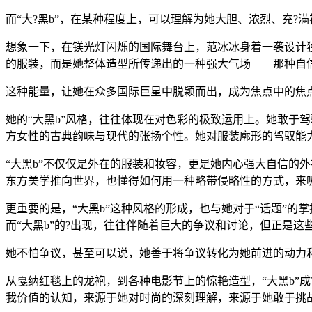
而“大?黑b”，在某种程度上，可以理解为她大胆、浓烈、充?
想象一下，在镁光灯闪烁的国际舞台上，范冰冰身着一袭设计独
的服装，而是她整体造型所传递出的一种强大气场——那种自信
这种能量，让她在众多国际巨星中脱颖而出，成为焦点中的焦
她的“大黑b”风格，往往体现在对色彩的极致运用上。她敢于
方女性的古典韵味与现代的张扬个性。她对服装廓形的驾驭能力
“大黑b”不仅仅是外在的服装和妆容，更是她内心强大自信的
东方美学推向世界，也懂得如何用一种略带侵略性的方式，来
更重要的是，“大黑b”这种风格的形成，也与她对于“话题”
而“大黑b”的?出现，往往伴随着巨大的争议和讨论，但正是这些
她不怕争议，甚至可以说，她善于将争议转化为她前进的动力
从戛纳红毯上的龙袍，到各种电影节上的惊艳造型，“大黑b”
我价值的认知，来源于她对时尚的深刻理解，来源于她敢于挑战