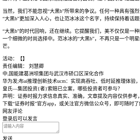
当然，我们不能忽视“大黑b”所带来的争议。任何一种具有强
“大黑b”更加深入人心，也让范冰冰这个名字，持续保持着话
“大黑b”的时代回响，还在继续。它提醒我们，美不仅仅是一
一个细微的时尚选择中。范冰冰的“大黑b”，不再只是一个明
芒。
活动：【】
责任编辑： 刘慧卿
中,国能建葛洲坝集团与武汉市硚口区深化合作
华为发;布ai推理创新技术ucm：实现高吞吐、低时延推理体验，降
皇氏—集团投资{者}索赔已立案，哪些投资者可参与？
声明：证券时报力求信息真实、准确，文章提及内容仅供参考
下载“证券时报”官方app，或关注官方微信公众号，即可随时
网友评论
登录
后可以发言
发送