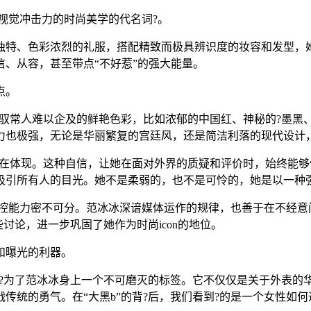
满视觉冲击力的时尚美学的代名词?。
特、色彩浓烈的礼服，搭配精致而极具辨识度的妆容和发型，她
、从容，甚至带点“不好惹”的强大能量。
点。
驾驭常人难以企及的鲜艳色彩，比如浓郁的中国红、神秘的?墨黑
也极强，无论是华丽繁复的宫廷风，还是简洁利落的现代设计，
外在体现。这种自信，让她在面对外界的质疑和评价时，始终能
吸引所有人的目光。她不是柔弱的，也不是可怜的，她是以一种
的掌控能力密不可分。范冰冰深谙媒体运作的规律，也善于在不经意
讨论，进一步巩固了她作为时尚icon的地位。
和曝光的利器。
成?为了范冰冰身上一个不可磨灭的标签。它不仅仅是关于外表
传统的勇气。在“大黑b”的背?后，我们看到?的是一个女性如