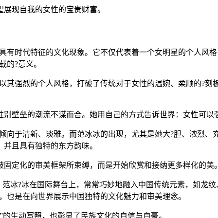
望展现自我的女性的宝贵财富。
种具有时代特征的文化现象。它不仅代表着一个女明星的个人风
载的?意义。
冰以其强烈的个人风格，打破了传统对于女性的温婉、柔顺的?刻板
性别壁垒的潮流不谋而合。她用自己的方式告诉世界：女性可以
更倾向于清新、淡雅。而范冰冰的出现，尤其是她大?胆、浓烈、充
，并且具有独特的东方韵味。
被固定化的审美框架所束缚，而是开始欣赏和接纳更多样化的美
关。范冰?冰在国际舞台上，常常巧妙地融入中国传统元素，如龙
上，也是在向世界展示中国独特的文化魅力和审美理念。
”的生动写照，也彰显了民族文化的自信与自豪。