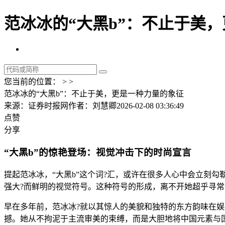
范冰冰的“大黑b”：不止于美
您当前的位置： > >
范冰冰的“大黑b”：不止于美，更是一种力量的象征
来源：证券时报网
作者：刘慧卿
2026-02-08 03:36:49
点赞
分享
“大黑b”的惊艳登场：视觉冲击下的时尚宣言
提起范冰冰，“大黑b”这个词?汇，或许在很多人心中会立刻
强大?而鲜明的视觉符号。这种符号的形成，离不开她超乎寻常
早在多年前，范冰冰?就以其惊人的美貌和独特的东方韵味在娱
撼。她从不拘泥于主流审美的束缚，而是大胆地将中国元素与国