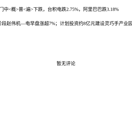
门中<概>普<遍>下跌，台积电跌2.75%，阿里巴巴跌3.18%
阶段
赵伟机—电早盘涨超7%；计划投资约8亿元建设灵巧手产业
暂无评论