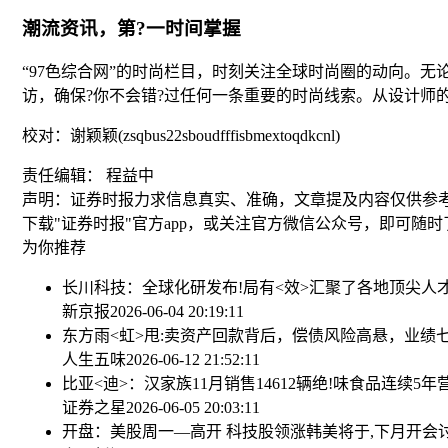
潮流资讯，第?一时间掌握
“97色综合网”的时尚栏目，时刻关注全球时尚圈的动向。
访，确保?你不会错?过任何一条重要的时尚线索。从设计师
校对：谢颖颖(zsqbus22sboudfffisbmextoqdkcnl)
责任编辑： 程益中
声明：证券时报力求信息真实、准确，文章提及内容仅供参
下载"证券时报"官方app，或关注官方微信公众号，即可随
为你推荐
长川科技：全球化研发布!局有<效>汇聚了各地顶尖人
新京报
2026-06-04 20:19:11
东方雨<虹>甩:卖资产回款背后，偿债风险高悬，业绩
人生五味
2026-06-12 21:52:11
比亚<迪>：汉家族11月销售14612辆
绝!味食品连续5年
证券之星
2026-06-05 20:03:11
开盘：美股周一—高开 科技股领涨
韩美将于,下月开会