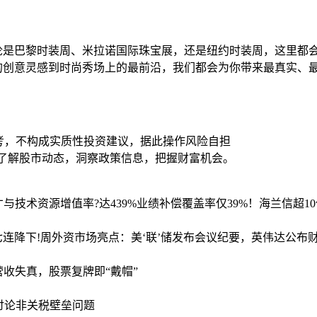
无论是巴黎时装周、米拉诺国际珠宝展，还是纽约时装周，这里都
的创意灵感到时尚秀场上的最前沿，我们都会为你带来最真实、
考，不构成实质性投资建议，据此操作风险自担
时了解股市动态，洞察政策信息，把握财富机会。
才与技术资源
增值率?达439%业绩补偿覆盖率仅39%！海兰信超1
七连降
下!周外资市场亮点：美‘联’储发布会议纪要，英伟达公布
营收失真，股票复牌即“戴帽”
讨论非关税壁垒问题