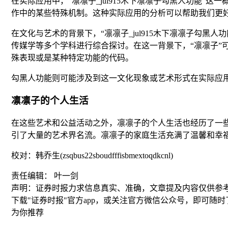
在实际应用中，“凛凛子_jul915木下凛凛子勾黑人功能
作中的某些特殊机制。这种实际应用的分析可以帮助我们更
在文化与艺术的背景下，“凛凛子_jul915木下凛凛子勾
传媒学等多个学科进行综合探讨。在这一背景下，“凛凛子”可
殊表现或是某种特定功能的代码。
勾黑人功能则可能涉及到这一文化现象或艺术形式在实际应
凛凛子的个人生活
在这些艺术和公益活动之外，凛凛子的个人生活也经历了一
引了大量的艺术界名流。凛凛子的家庭生活充满了温馨和幸
校对：韩乔生(zsqbus22sboudfffisbmextoqdkcnl)
责任编辑： 叶一剑
声明：证券时报力求信息真实、准确，文章提及内容仅供参
下载"证券时报"官方app，或关注官方微信公众号，即可随
为你推荐