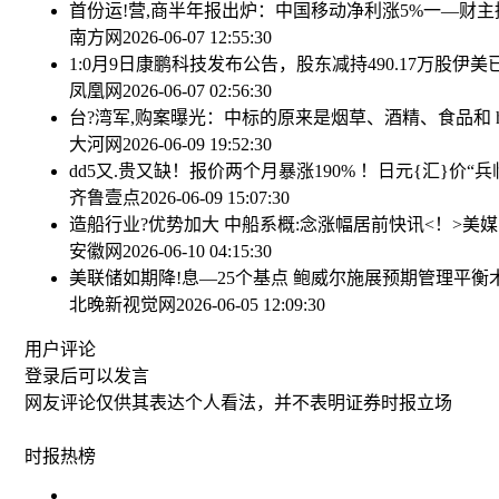
首份运!营,商半年报出炉：中国移动净利涨5%
一—财主
南方网
2026-06-07 12:55:30
1:0月9日康鹏科技发布公告，股东减持490.17万股
伊美
凤凰网
2026-06-07 02:56:30
台?湾军,购案曝光：中标的原来是烟草、酒精、食品和 ha
大河网
2026-06-09 19:52:30
dd
5又.贵又缺！报价两个月暴涨190% ！
日元{汇}价“
齐鲁壹点
2026-06-09 15:07:30
造船行业?优势加大 中船系概:念涨幅居前
快讯<！>美
安徽网
2026-06-10 04:15:30
美联储如期降!息—25个基点 鲍威尔施展预期管理平衡
北晚新视觉网
2026-06-05 12:09:30
用户评论
登录
后可以发言
网友评论仅供其表达个人看法，并不表明证券时报立场
时报
热榜