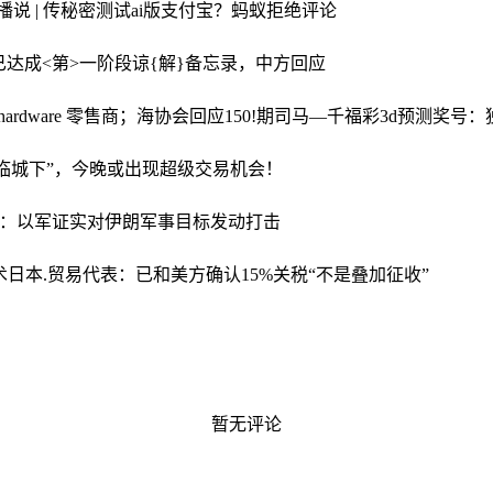
播说 | 传秘密测试ai版支付宝？蚂蚁拒绝评论
已达成<第>一阶段谅{解}备忘录，中方回应
rdware 零售商；海协会回应
150!期司马—千福彩3d预测奖号
兵临城下”，今晚或出现超级交易机会！
媒：以军证实对伊朗军事目标发动打击
术
日本.贸易代表：已和美方确认15%关税“不是叠加征收”
暂无评论