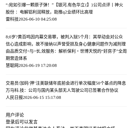
“:宛如引爆一颗原子弹！”
【银河,有色华立{】}公司点评丨神火
股份 ：电解铝利润释放，助推q2业绩环比高增
雷科技
2026-06-10 04:25:08
8;0岁?黄百鸣因内幕交易罪，被判入狱5个月：其举动会对公众
信心造成影响，故不接纳以声誉受损及身心健康问题作为减刑理
由
品质交付<与>长,效服务：解析保利・世博天悦的“好房子”全周
期营造体系
慧聪网
2026-06-19 17:20:08
交易员!加码‘押’注美联储年底前会进行单次幅度50个基点的降息
万马科.技：公司与国内某头部无人驾驶公司已签署合作协议
人民日报
2026-06-15 15:17:08
用户评论
登录
后可以发言