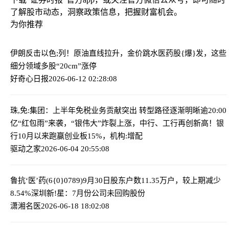
了解股市动态，洞察政策信息，把握财富机会。
为你推荐
伊朗反击以色;列！原油直线拉升，金价跳水
医药股{爆}发，这些
细分领域多股“20cm”涨停
好奇心日报
2026-06-12 02:28:08
珠,免:集团：上半年免税业务贡献突出 转型路径逐渐明晰
逾20:00
亿“红包雨”来袭，“银伟大”炸裂上涨，中行、工行再创新高！银
行10月以来跑赢创业板15%，机构:增配
驱动之家
2026-06-04 20:55:08
鲁抗‘医’药(6{0}0789)9月30日股东户数11.35万户，较上期减少
8.54%
深圳新!星：7月份公司未回购股份
潇湘名医
2026-06-18 18:02:08