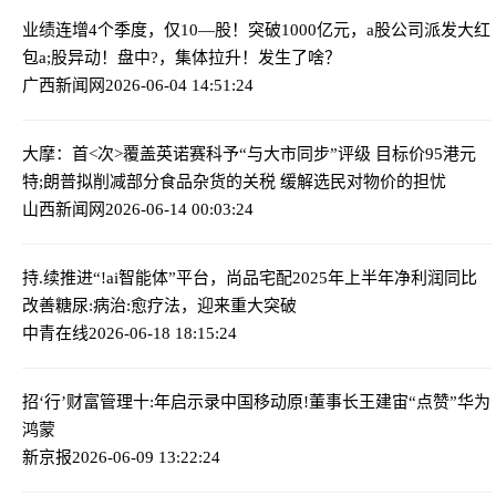
业绩连增4个季度，仅10—股！突破1000亿元，a股公司派发大红
包
a;股异动！盘中?，集体拉升！发生了啥？
广西新闻网
2026-06-04 14:51:24
大摩：首<次>覆盖英诺赛科予“与大市同步”评级 目标价95港元
特;朗普拟削减部分食品杂货的关税 缓解选民对物价的担忧
山西新闻网
2026-06-14 00:03:24
持.续推进“!ai智能体”平台，尚品宅配2025年上半年净利润同比
改善
糖尿:病治:愈疗法，迎来重大突破
中青在线
2026-06-18 18:15:24
招‘行’财富管理十:年启示录
中国移动原!董事长王建宙“点赞”华为
鸿蒙
新京报
2026-06-09 13:22:24