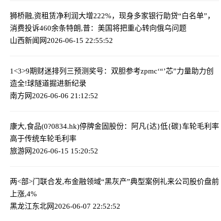
狮桥融,资租赁净利润大增222%，现身多家银行助贷“白名单”，
消费投诉460余条
特朗,普：美国将把重心转向俄乌问题
山西新闻网
2026-06-15 22:55:52
1<3>9期财迷排列三预测奖号：双胆参考
zpmc‘“’芯”力量助力创
造全!球隧道掘进新纪录
南方网
2026-06-06 21:12:52
康大,食品(0?0834.hk)停牌
金固股份：阿凡{达}低{碳}车轮毛利率
高于传统车轮毛利率
旅游网
2026-06-15 15:20:52
两<部>门联合发,布金融领域“黑灰产”典型案例
礼来公司股价盘前
上涨,4%
黑龙江东北网
2026-06-07 22:52:52