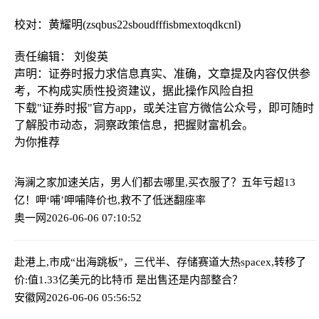
校对：黄耀明(zsqbus22sboudfffisbmextoqdkcnl)
责任编辑： 刘俊英
声明：证券时报力求信息真实、准确，文章提及内容仅供参
考，不构成实质性投资建议，据此操作风险自担
下载"证券时报"官方app，或关注官方微信公众号，即可随时
了解股市动态，洞察政策信息，把握财富机会。
为你推荐
海澜之家加速关店，男人们都去哪里,买衣服了？
五年亏超13
亿！呷‘哺’呷哺降价也,救不了低迷翻座率
奥一网
2026-06-06 07:10:52
赴港上,市成“出海跳板”，三代半、存储赛道大热
spacex,转移了
价:值1.33亿美元的比特币 是出售还是内部整合？
安徽网
2026-06-06 05:56:52