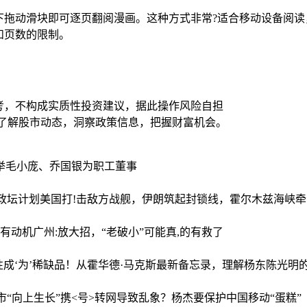
下拖动滑块即可逐页翻阅漫画。这种方式非常?适合移动设备阅读
和页数的限制。
考，不构成实质性投资建议，据此操作风险自担
时了解股市动态，洞察政策信息，把握财富机会。
举毛小庞、乔国银为职工董事
政坛计划
美国打!击敌方战舰，伊朗筑起封锁线，霍尔木兹海峡
另有动机
广州:放大招，“老破小”可能真,的有救了
性成‘为’稀缺品！从霍华德·马克斯最新备忘录，理解杨东陈光明的
市“向上生长”
携<号>转网导致乱象？杨杰要保护中国移动“蛋糕”