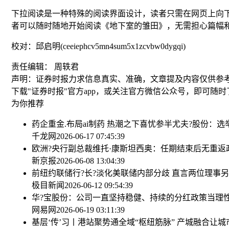
下拉阅读是一种特殊的阅读界面设计，读者只需在网页上向
者可以随时随地开始阅读《地下室的雏田》，无需担心篇幅
校对：邱启明(ceeiephcv5mn4sum5x1zcvbw0dygqi)
责任编辑： 周轶君
声明：证券时报力求信息真实、准确，文章提及内容仅供参
下载"证券时报"官方app，或关注官方微信公众号，即可随
为你推荐
药企重金.布局ai制药 热潮之下喜忧参半
尤夫?股份：选
千龙网
2026-06-17 07:45:39
欧洲?央行副总裁维托·康斯坦西奥：任期结束后无重返
新京报
2026-06-08 13:04:39
前纽约联储行?长?淡化美联储内部分歧 直言两位理事
极目新闻
2026-06-12 09:54:39
华?宝股份：公司一直坚持稳健、持续的分红政策
当理
网易网
2026-06-19 03:11:39
基层‘传’习丨港站聚势通全域“枢纽筋脉” 产城融合让城