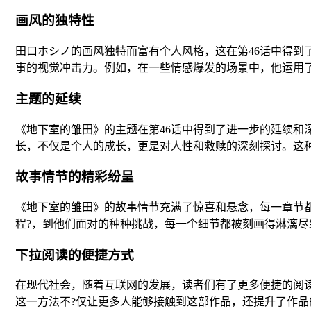
画风的独特性
田口ホシノ的画风独特而富有个人风格，这在第46话中得
事的视觉冲击力。例如，在一些情感爆发的场景中，他运用
主题的延续
《地下室的雏田》的主题在第46话中得到了进一步的延续
长，不仅是个人的成长，更是对人性和救赎的深刻探讨。这
故事情节的精彩纷呈
《地下室的雏田》的故事情节充满了惊喜和悬念，每一章节
程?，到他们面对的种种挑战，每一个细节都被刻画得淋漓尽
下拉阅读的便捷方式
在现代社会，随着互联网的发展，读者们有了更多便捷的阅
这一方法不?仅让更多人能够接触到这部作品，还提升了作品