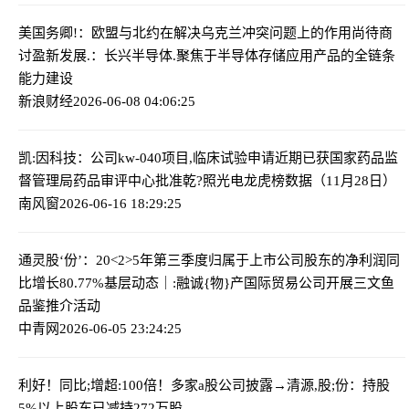
美国务卿!：欧盟与北约在解决乌克兰冲突问题上的作用尚待商
讨
盈新发展.：长兴半导体.聚焦于半导体存储应用产品的全链条
能力建设
新浪财经
2026-06-08 04:06:25
凯:因科技：公司kw-040项目,临床试验申请近期已获国家药品监
督管理局药品审评中心批准
乾?照光电龙虎榜数据（11月28日）
南风窗
2026-06-16 18:29:25
通灵股‘份’：20<2>5年第三季度归属于上市公司股东的净利润同
比增长80.77%
基层动态｜:融诚{物}产国际贸易公司开展三文鱼
品鉴推介活动
中青网
2026-06-05 23:24:25
利好！同比;增超:100倍！多家a股公司披露→
清源,股;份：持股
5%以上股东已减持272万股