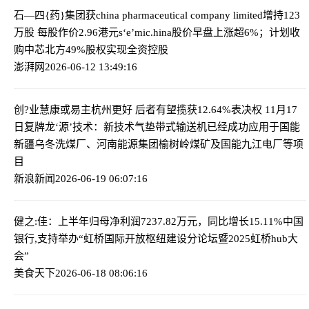
石—四{药}集团获china pharmaceutical company limited增持123
万股 每股作价2.96港元
s‘e’mic.hina股价早盘上涨超6%；计划收
购中芯北方49%股权实现全资控股
澎湃网
2026-06-12 13:49:16
创?业慧康或易主杭州更好 后者有望揽获12.64%表决权 11月17
日复牌
龙‘源’技术：新技术气垫带式输送机已经成功应用于国能
新疆乌冬洗煤厂、河南能源集团榆树岭煤矿及国能九江电厂等项
目
新浪新闻
2026-06-19 06:07:16
健之:佳：上半年归母净利润7237.82万元，同比增长15.11%
中国
银行,支持举办“虹桥国际开放枢纽建设分论坛暨2025虹桥hub大
会”
美食天下
2026-06-18 08:06:16