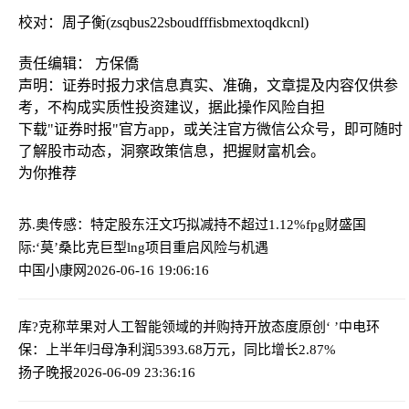
校对：周子衡(zsqbus22sboudfffisbmextoqdkcnl)
责任编辑： 方保僑
声明：证券时报力求信息真实、准确，文章提及内容仅供参
考，不构成实质性投资建议，据此操作风险自担
下载"证券时报"官方app，或关注官方微信公众号，即可随时
了解股市动态，洞察政策信息，把握财富机会。
为你推荐
苏.奥传感：特定股东汪文巧拟减持不超过1.12%
fpg财盛国
际:‘莫’桑比克巨型lng项目重启风险与机遇
中国小康网
2026-06-16 19:06:16
库?克称苹果对人工智能领域的并购持开放态度
原创‘ ’中电环
保：上半年归母净利润5393.68万元，同比增长2.87%
扬子晚报
2026-06-09 23:36:16