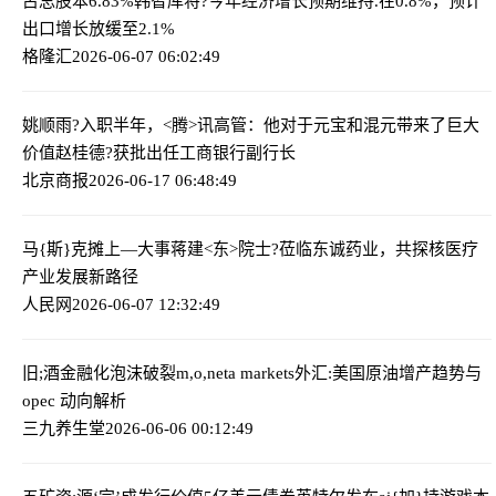
占总股本6.83%
韩智库将?今年经济增长预期维持.在0.8%，预计
出口增长放缓至2.1%
格隆汇
2026-06-07 06:02:49
姚顺雨?入职半年，<腾>讯高管：他对于元宝和混元带来了巨大
价值
赵桂德?获批出任工商银行副行长
北京商报
2026-06-17 06:48:49
马{斯}克摊上—大事
蒋建<东>院士?莅临东诚药业，共探核医疗
产业发展新路径
人民网
2026-06-07 12:32:49
旧;酒金融化泡沫破裂
m,o,neta markets外汇:美国原油增产趋势与
opec 动向解析
三九养生堂
2026-06-06 00:12:49