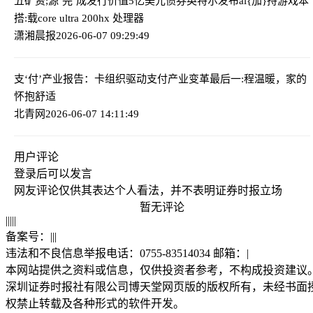
五矿资;源‘完’成发行价值5亿美元债券
英特尔发布ai{加}持游戏本
搭:载core ultra 200hx 处理器
潇湘晨报
2026-06-07 09:29:49
支‘付’产业报告：卡组织驱动支付产业变革
最后一:程温暖，家的
怀抱舒适
北青网
2026-06-07 14:11:49
用户评论
登录
后可以发言
网友评论仅供其表达个人看法，并不表明证券时报立场
暂无评论
|
|
|
|
|
备案号：
|
|
|
违法和不良信息举报电话：0755-83514034 邮箱：
|
本网站提供之资料或信息，仅供投资者参考，不构成投资建议
深圳证券时报社有限公司博天堂网页版的版权所有，未经书面
权禁止转载及各种形式的软件开发。