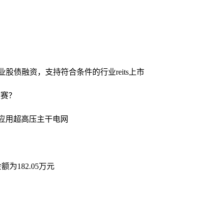
股债融资，支持符合条件的行业reits上市
竞赛？
次应用超高压主干电网
为182.05万元