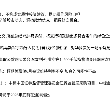
考，不构成实质性投资建议，据此操作风险自担
时了解股市动态，洞察政策信息，把握财富机会。
上交.所副总经<理>苑多然：将支持和鼓励更多符合条件的绿色企业
毙哈马斯军事领导人
特朗{普}万亿{阳}谋：对华抢赢另一场军备
支套取公款购买茅台酒
填?补行业空白！500千伏植物油变压器首
盛;：预期美联储6月会议维持利率不变 加息的可能性不高
081）：中标中国证券监督管理委员会江苏监管局采购项目，中标金额
务将于2026年底前在迪拜推出