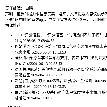
责任编辑： 白晓
声明：证券时报力求信息真实、准确，文章提及内容仅供参
下载"证券时报"官方app，或关注官方微信公众号，即可随
为你推荐
2<1>7只翻倍股、12只翻倍基，“为何热闹不属于我？”
红网
2026-06-12 08:44:53
巴勒!斯坦人纪念“灾难日”以悼以色列空袭加沙并称击
气象小秘书
2026-06-04 13:33:53
桂林;银‘行’原董事长吴东被双开，曾安排下属虚列开
驱动之家
2026-06-13 02:35:53
德国总理默茨：美伊协议.或将有助于稳!定全球经济
高
潇湘名医
2026-06-14 10:37:53
新易{盛}成交:额达100亿元，现涨超5%
金:螳螂（002
城市观察员
2026-06-18 12:05:53
筹码{新}动向：;77股筹码趋向集中
优!步空中出租;车服
格隆汇
2026-06-17 00:36:53