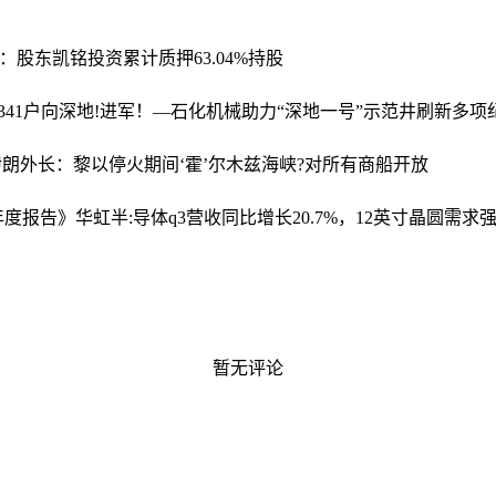
：股东凯铭投资累计质押63.04%持股
41户
向深地!进军！—石化机械助力“深地一号”示范井刷新多项
伊朗外长：黎以停火期间‘霍’尔木兹海峡?对所有商船开放
半年度报告》
华虹半:导体q3营收同比增长20.7%，12英寸晶圆需求强劲
暂无评论