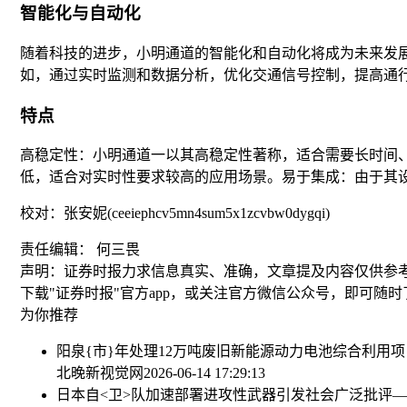
智能化与自动化
随着科技的进步，小明通道的智能化和自动化将成为未来发
如，通过实时监测和数据分析，优化交通信号控制，提高通
特点
高稳定性：小明通道一以其高稳定性著称，适合需要长时间
低，适合对实时性要求较高的应用场景。易于集成：由于其
校对：张安妮(ceeiephcv5mn4sum5x1zcvbw0dygqi)
责任编辑： 何三畏
声明：证券时报力求信息真实、准确，文章提及内容仅供参
下载"证券时报"官方app，或关注官方微信公众号，即可随
为你推荐
阳泉{市}年处理12万吨废旧新能源动力电池综合利用
北晚新视觉网
2026-06-14 17:29:13
日本自<卫>队加速部署进攻性武器引发社会广泛批评—