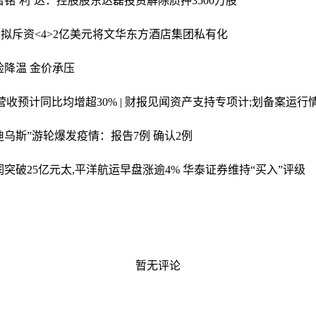
增
铭‘利’达：控股股东达磊投资解除质押3500万股
团拟斥资<4>2亿美元将文华东方酒店集团私有化
避险降温 金价承压
营收预计同比均增超30% | 财报见闻
资产支持专项计;划备案运行情
迪乌斯”游轮爆发疫情：报告7例 确认2例
润突破25亿元
太,平洋航运早盘涨逾4% 华泰证券维持“买入”评级
暂无评论