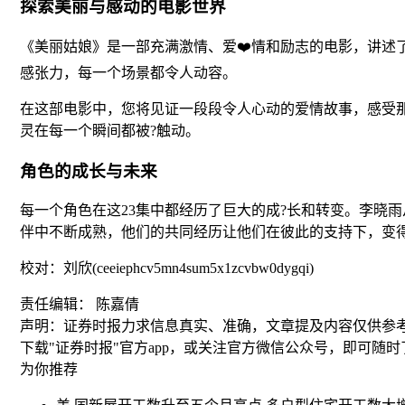
探索美丽与感动的电影世界
《美丽姑娘》是一部充满激情、爱❤️情和励志的电影，讲
感张力，每一个场景都令人动容。
在这部电影中，您将见证一段段令人心动的爱情故事，感受
灵在每一个瞬间都被?触动。
角色的成长与未来
每一个角色在这23集中都经历了巨大的成?长和转变。李晓
伴中不断成熟，他们的共同经历让他们在彼此的支持下，变
校对：刘欣(ceeiephcv5mn4sum5x1zcvbw0dygqi)
责任编辑： 陈嘉倩
声明：证券时报力求信息真实、准确，文章提及内容仅供参
下载"证券时报"官方app，或关注官方微信公众号，即可随
为你推荐