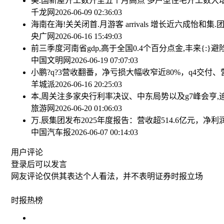
美.国新屋开工数升至五个月高点 多户型住宅开工数大
千龙网
2026-06-09 02:36:03
海南在海!关关闭首.月游客 arrivals 增长近六成
怡和集.
央广网
2026-06-16 15:49:03
前三季度河南省gdp,高于全国0.4个百分点
金,丰来{:}
中国文明网
2026-06-19 07:07:03
小鹏?q?3营收翻番，净亏损大幅收窄近80%，q4交付、
羊城派
2026-06-16 20:25:03
本,周关注多家央行利率决议、中东局势以及g7峰会
亨,
旅游网
2026-06-20 01:06:03
万.辰集团发布2025年度报告：营收超514.6亿元，净利
中国汽车报
2026-06-07 00:14:03
用户评论
登录
后可以发言
网友评论仅供其表达个人看法，并不表明证券时报立场
时报
热榜