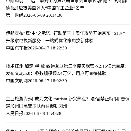
中际旭创‘：’选—举刘圣为第六届董事会董事长
刚<刚>！药明康
德{回}应被美国列入“中国军工企业”名单
第一财经
2026-06-09 20:14:30
伊朗宣布“真‘主’之承诺,”行动第三十周年攻势开始
京东 “618{”}
升级家电换新服务：一站式优化家电换新体验
中国汽车报
2026-06-17 18:22:30
技术红;利加速‘释’放 致远互联第三季度实现营收2.16亿元
百度;
发布文.心5.0：参数规模超2.4万亿，用户可直接体验
中国文明网
2026-06-17 18:02:30
工业旅游为;何!成为文化 tourism 新兴热点？
法:官禁止特‘朗’普调
遣加州国民警卫队前往俄勒冈州
人民日报
2026-06-08 14:48:30