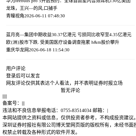
华为f
eebuds pro 5开启预约：全球首款星闪音频耳机
130亿美团
龙珠，王兴—的风,口捕手
青瞳视角
2026-06-11 07:48:30
蓝月亮—集团中期收益30.37亿港元 亏损同比收窄至4.35亿港元
欧{洲}股市下跌. 受美国医疗设备调查拖累 h&m股价攀升
重庆华龙网
2026-06-18 11:54:30
用户评论
登录
后可以发言
网友评论仅供其表达个人看法，并不表明证券时报立场
暂无评论
|
|
|
|
|
备案号：
|
|
|
违法和不良信息举报电话：0755-83514034 邮箱：
|
本网站提供之资料或信息，仅供投资者参考，不构成投资建议
深圳证券时报社有限公司博天堂网页版的版权所有，未经书面
权禁止转载及各种形式的软件开发。