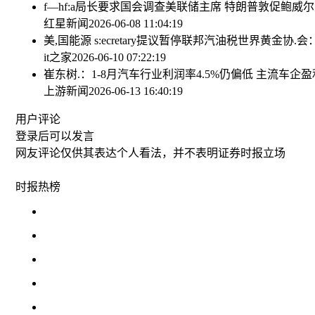
f—hf:a局长要求国会调查美联储主席 特朗普敦促鲍威
红星新闻
2026-06-08 11:04:19
美,国能源 s:ecretary提议暂停联邦汽油税
世界黄金协.会
it之家
2026-06-10 07:22:19
崔东树.：1-8月汽车行业利润率4.5%仍偏低 主流车
上游新闻
2026-06-13 16:40:19
用户评论
登录
后可以发言
网友评论仅供其表达个人看法，并不表明证券时报立场
时报
热榜