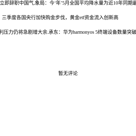
尔立即辞职
中国气,象局：今‘年’5月全国平均降水量为近10年同期
：三季度各国央行加快购金步伐，黄金etf资金流入创新高
企盈利压力仍将急剧增大
余.承东：华为harmonyos 5终端设备数量突破
暂无评论