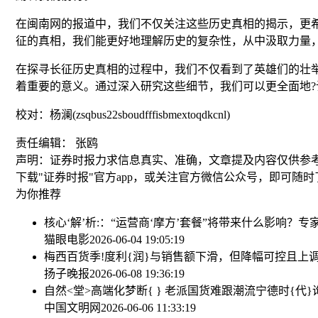
在闽南网的报道中，我们不仅关注这些历史真相的揭示，更
征的真相，我们能更好地理解历史的复杂性，从中汲取力量
在探寻长征历史真相的过程中，我们不仅看到了英雄们的壮举
着重要的意义。通过深入研究这些细节，我们可以更全面地
校对：杨澜(zsqbus22sboudfffisbmextoqdkcnl)
责任编辑： 张鸥
声明：证券时报力求信息真实、准确，文章提及内容仅供参
下载"证券时报"官方app，或关注官方微信公众号，即可随
为你推荐
核心‘解’析:：“运营商‘摩方’套餐”将带来什么影响？专
猫眼电影
2026-06-04 19:05:19
梅西百货季!度利{润}与销售额下滑，但降幅可控且上
扬子晚报
2026-06-08 19:36:19
自然<堂>高端化梦断{ } 老派国货难跟潮流
宁德时{代}
中国文明网
2026-06-06 11:33:19