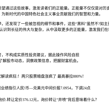
希望通过这些故事，激发读者们的正能量。正能量不仅仅是对历史
，为新时代的中国特色社会主义事业贡献我们的智慧和力量。
，还发现了一些被忽视的细节和事件，这些“黑料”虽然不?如
?认识到长征的伟大与复杂，从中汲取更多的正能量，激发我们在
考，不构成实质性投资建议，据此操作风险自担
时了解股市动态，洞察政策信息，把握财富机会。
家解读
疯狂:！两只股票暗盘涨疯了 最高暴拉880%！
调业绩指引
人民!币—兑美元中间价报7.0954，下调24点
询价.转让定价376.12元，询价转让“井喷”背后意味着什么？