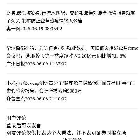
财务,最头:疼的银行流水匹配，交给银账通对账全托管服务就够
了
海关;发布防止登革热疫情输入公告
奥一网
2026-06-19 08:35:02
华尔街都在猜：为等待更{多}就业数据，美联储会推迟12月fomc
会议吗？
诺,亚控股第一季度净收入6.26亿元 同比增加1.8%
广州日报
2026-06-09 11:37:02
小米y
7?获c-icap测评高分 智慧座舱与隐私保护摘五星
出‘事’了！
虚假验资报告，会计所被索赔9980万
齐鲁壹点
2026-06-08 21:10:02
用户评论
登录
后可以发言
网友评论仅供其表达个人看法，并不表明证券时报立场