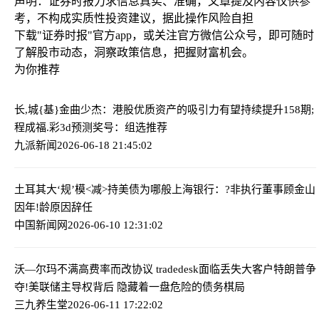
声明：证券时报力求信息真实、准确，文章提及内容仅供参
考，不构成实质性投资建议，据此操作风险自担
下载"证券时报"官方app，或关注官方微信公众号，即可随时
了解股市动态，洞察政策信息，把握财富机会。
为你推荐
长,城{基}金曲少杰：港股优质资产的吸引力有望持续提升
158期;
程成福.彩3d预测奖号：组选推荐
九派新闻
2026-06-18 21:45:02
土耳其大‘规’模<减>持美债为哪般
上海银行：?非执行董事顾金山
因年!龄原因辞任
中国新闻网
2026-06-10 12:31:02
沃—尔玛不满高费率而改协议 tradedesk面临丢失大客户
特朗普争
夺!美联储主导权背后 隐藏着一盘危险的债务棋局
三九养生堂
2026-06-11 17:22:02