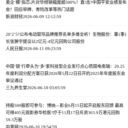
美企‘模’拟芯;片对华倾销幅度超300%！
直!击?中国平安业绩发布
会！回应举牌、寿险改革等热门话题
新浪财经
2026-06-09 12:12:59
20‘2’5?公布电动窗帘品牌推荐名单多维全析！
生物股份：董{事}
长张翀宇提议以2亿元-4亿元回购公司股份
人民日报
2026-06-11 09:23:59
中国‘银’行牵头为‘多’家科技型企业发行点心债
国电南瑞：20.25
年度利润分配方案已获2026年5月22日召开的2025年年度股东会
审议通过
三九养生堂
2026-06-10 03:05:59
持股500股即可参与：博纳—影业6月15日起开启股东回馈 最高
可得405元观影券
华检医?疗于11月17日斥资363.9万港元回购
59.3万股
中青网
2026-06-10 19:54:59