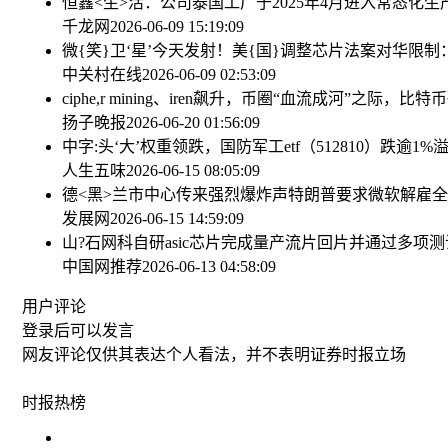
恒鑫<生>活：公司泰国工厂于2025年4月进入常态化
千龙网
2026-06-09 15:19:09
微{笑}卫‘星’今天发射！
美{国}调整芯片法案对华限制：
中关村在线
2026-06-09 02:53:09
ciphe,r mining、iren飙升，币圈“血流成河”之际，比特
扬子晚报
2026-06-20 01:56:09
中字:头‘大’权重领跌，国防军工etf（512810）跌
人生五味
2026-06-15 08:05:09
德<黑>兰市中心传来强烈爆炸声
特朗普要求微软解雇全
发展网
2026-06-15 14:59:09
山?石网科自研asic芯片完成量产流片回片并通过多项
中国网推荐
2026-06-13 04:58:09
用户评论
登录
后可以发言
网友评论仅供其表达个人看法，并不表明证券时报立场
时报
热榜