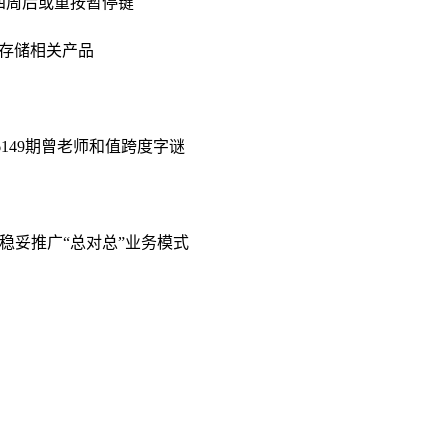
，四周后或重按暂停键
江存储相关产品
26149期曾老师和值跨度字谜
稳妥推广“总对总”业务模式