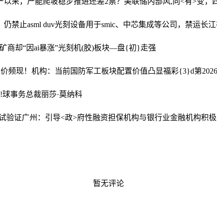
生产以来，产能爬坡稳步推进
还差2票？美联储内部风,向<有>变
仍禁止asml duv光刻设备用于smic、中芯集成等公司，禁运长
币矿商却“因ai暴涨”
光刻机(胶)板块—盘{初}走强
逾1%溢价频现！机构：当前国防军工板块配置价值凸显
福彩{3}d第20
!球事务总裁丽莎·莫纳科
测试验证
广州：引导<政>府性融资担保机构与银行业金融机构积极
暂无评论