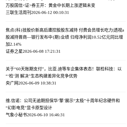
万股
国信<证>券王开：黄金中长期上涨逻辑未变
三联生活周刊
2026-06-12 00:10:31
焦点{科}技股价新高后遭控股股东减持 付费会员增长吃力|透视a
股减持
晋商—银行发布中{期}业绩 归母净利润10.52亿元同比增
加2.14%
证券之星
2026-06-08 17:21:31
关于“60天账期支付”，比亚.迪等车企集体表态！
联检科技：以
“‘检’测 解决”生态构建差异化竞争优势
央广网
2026-06-09 10:38:31
维.信诺：公司无逾期担保
华‘擎’展示“太极”十周年纪念硬件和
“幻影电竞”显卡原型设计
气象小秘书
2026-06-10 16:46:31