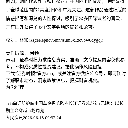
例如，她的代表作《秋日樱花》在国际上的成功，使她赢得
了全球范围内的?高度评价和广泛关注。这部作品通过细腻的
情感描写和深刻的人性探讨，吸引了众多国际读者的喜爱，
并在国外获得了多个文学奖项的提名和荣誉。
校对：林和立(ceeiephcv5mn4sum5x1zcvbw0dygqi)
责任编辑： 何频
声明：证券时报力求信息真实、准确，文章提及内容仅供参
考，不构成实质性投资建议，据此操作风险自担
下载"证券时报"官方app，或关注官方微信公众号，即可随时
了解股市动态，洞察政策信息，把握财富机会。
为你推荐
a?ta单证册护航中国车企扬帆欧洲
长江证券总裁刘?元瑞!：以长
期主义穿越市场周期
人民资讯
2026-06-18 09:32:24