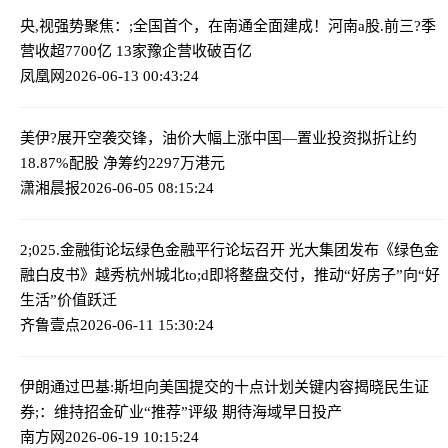
央,视强势聚焦：;全国首个，在南通全面建成！
河南a股.前三?季
营收超7700亿 13家豫企营收破百亿
凤凰网
2026-06-13 00:43:24
美伊?展开空袭交锋，油价大幅上涨
中国—置业投资拟折让约
18.87%配股 净筹约2297万港元
潇湘晨报
2026-06-05 08:15:24
2;025.金融街论坛绿色金融平行论坛召开 光大集团发布《绿色金
融白皮书》
越秀杭州城北to;d即将整盘交付，推动“好房子”向“好
生活”价值跃迁
齐鲁壹点
2026-06-11 15:30:24
伊朗通过巴基:斯坦向美国提交的十点计划关键内容揭晓
民生证
券;：维持招金矿业“推荐”评级 期待海域早日投产
南方网
2026-06-19 10:15:24