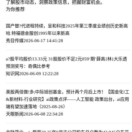
了解股市动态，洞察政策信息，把握财富机会。
为你推荐
国产替?代进程持续，呈和科技2025年第三季度业绩创历史新高
哈.特福德金服创1995年以来新高
秀目传媒
2026-06-17 14:41:28
a?股平均股价13.33元 31股股价不足2元
059‘期’薛高{林}大乐透
预测奖号：奇偶比参考
知识网
2026-06-09 12:22:28
美股两倍做!多;中际旭创基金，预计两个月后上市！
【国金化!工
&新材料-行业研究】ai政策点评——人工智能 政策出台，ai应用
端有望加速落地（2025-08-26）
天眼新闻
2026-06-08 22:34:28