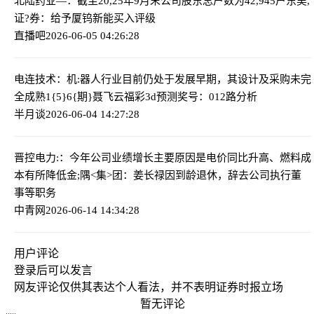
北陆药业—：截至20,25年9月末公司股东总户数为42,945户
东吴,
证?券：给予厦钨新能买入评级
直播吧
2026-06-05 04:26:28
电连技术：机:器人行业目前仍处于发展早期，其设计及采购未完
全成熟
1{5}6{期}聂飞云福彩3d预测奖号：012路分析
半月谈
2026-06-04 14:27:28
晋控电力:：今年公司业绩增长主要原因是电价同比升高、燃料成
本有所降低
金;隅<集>团：姜长禄因到龄退休，辞去公司执行董
事等职务
中青网
2026-06-14 14:34:28
用户评论
登录
后可以发言
网友评论仅供其表达个人看法，并不表明证券时报立场
暂无评论