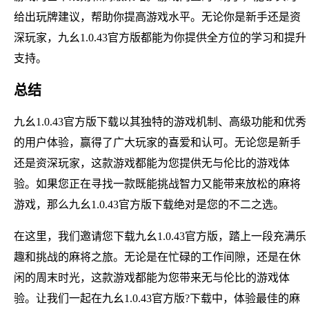
给出玩牌建议，帮助你提高游戏水平。无论你是新手还是资
深玩家，九幺1.0.43官方版都能为你提供全方位的学习和提升
支持。
总结
九幺1.0.43官方版下载以其独特的游戏机制、高级功能和优秀
的用户体验，赢得了广大玩家的喜爱和认可。无论您是新手
还是资深玩家，这款游戏都能为您提供无与伦比的游戏体
验。如果您正在寻找一款既能挑战智力又能带来放松的麻将
游戏，那么九幺1.0.43官方版下载绝对是您的不二之选。
在这里，我们邀请您下载九幺1.0.43官方版，踏上一段充满乐
趣和挑战的麻将之旅。无论是在忙碌的工作间隙，还是在休
闲的周末时光，这款游戏都能为您带来无与伦比的游戏体
验。让我们一起在九幺1.0.43官方版?下载中，体验最佳的麻