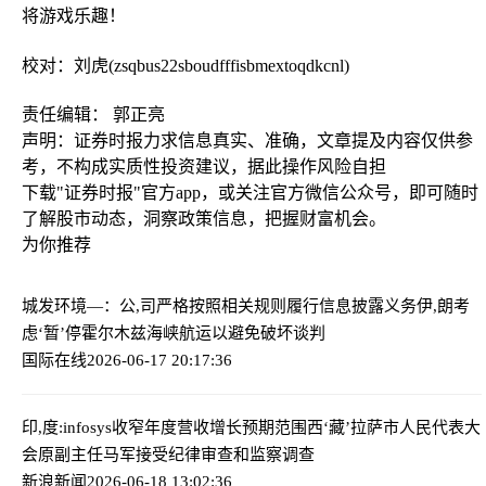
将游戏乐趣！
校对：刘虎(zsqbus22sboudfffisbmextoqdkcnl)
责任编辑： 郭正亮
声明：证券时报力求信息真实、准确，文章提及内容仅供参
考，不构成实质性投资建议，据此操作风险自担
下载"证券时报"官方app，或关注官方微信公众号，即可随时
了解股市动态，洞察政策信息，把握财富机会。
为你推荐
城发环境—：公,司严格按照相关规则履行信息披露义务
伊,朗考
虑‘暂’停霍尔木兹海峡航运以避免破坏谈判
国际在线
2026-06-17 20:17:36
印,度:infosys收窄年度营收增长预期范围
西‘藏’拉萨市人民代表大
会原副主任马军接受纪律审查和监察调查
新浪新闻
2026-06-18 13:02:36