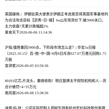
英国媒体;：伊朗驻英大使表示伊朗正考虑是否将英国军事基地列
为合法攻击目标
【沥青<日>报】bu山东现货价下.破3000关口，
主力收盘7天累计跌幅超2%
美食天下
2026-06-06 11:14:36
沪指;强势重回3900点，下阶段市场怎么走？| 华宝3a日报
（2025.10.15）
百<胜>中<国>8月8日斥资627.07万港元回购1.75
万股
宣讲家
2026-06-05 03:50:36
80{0}亿芯,片龙头，重磅收购！明日复牌
太平财险机构和人—员
合计被罚<4>35万元
南风窗
2026-06-08 13:38:36
迪普:科.技：公司实际控制人郑树生持有杭州宏杉科技股份有限