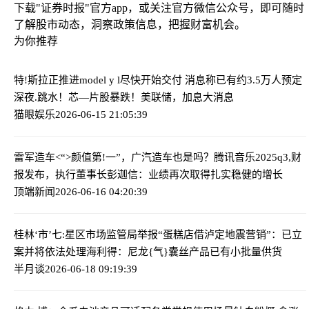
下载"证券时报"官方app，或关注官方微信公众号，即可随时
了解股市动态，洞察政策信息，把握财富机会。
为你推荐
特!斯拉正推进model y l尽快开始交付 消息称已有约3.5万人预定
深夜.跳水！芯—片股暴跌！美联储，加息大消息
猫眼娱乐
2026-06-15 21:05:39
雷军造车<“>颜值第!一”，广汽造车也是吗？
腾讯音乐2025q3,财
报发布，执行董事长彭迦信：业绩再次取得扎实稳健的增长
顶端新闻
2026-06-16 04:20:39
桂林‘市’七:星区市场监管局举报“蛋糕店借泸定地震营销”：已立
案并将依法处理
海利得：尼龙{气}囊丝产品已有小批量供货
半月谈
2026-06-18 09:19:39