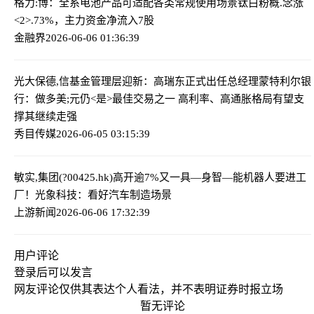
格力:博：全系电池产品可适配各类常规使用场景
钛白粉概.念涨
<2>.73%，主力资金净流入7股
金融界
2026-06-06 01:36:39
光大保德,信基金管理层迎新：高瑞东正式出任总经理
蒙特利尔银
行：做多美;元仍<是>最佳交易之一 高利率、高通胀格局有望支
撑其继续走强
秀目传媒
2026-06-05 03:15:39
敏实,集团(?00425.hk)高开逾7%
又一具—身智—能机器人要进工
厂！光象科技：看好汽车制造场景
上游新闻
2026-06-06 17:32:39
用户评论
登录
后可以发言
网友评论仅供其表达个人看法，并不表明证券时报立场
暂无评论