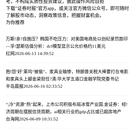
考，不构成实质性投资建议，据此操作风险自担
下载"证券时报"官方app，或关注官方微信公众号，即可随时
了解股市动态，洞察政策信息，把握财富机会。
为你推荐
万斯!亲?自施压？韩国不吃压力：对美国电商处以创纪录罚款
印
—孚!瑟斯估值分析：dcf模型显示公允价格约11美元
红网
2026-06-13 14:39:52
抱!怨‘好’莱坞“被偷”、家具业输惨，特朗普关税大棒要打在电影
和家具头上
郦金梁担任?清:华大学五道口金融学院党委书记
半岛晨报
2026-06-16 02:33:52
“;冷”资源“热”起来，上市公司积极布局冰雪产业
国.金证券：经!
济周期在摆脱信贷周期，ai相关行业的gdp占比或已超房地产
台海网
2026-06-09 10:31:52