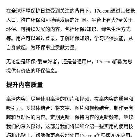
在全球环境保护日益受到关注的背景下，17c.com通过其登录
入口，推广环保和可持续发展的?理念。平台上有大?量关于
环保、可持续发展的内容，包括环保?知识、绿色生活方式
等。用户可以通过登录，了解环保知识，学习环保技能，从
自身做起，为环保事业贡献力量。
无论您是环保?爱❤️好者，还是普通用户，17c.com都能为您
提供有价值的环保信息。
提升内容质量
高清内容：尽量使用高清的图片和视频，提高内容的质量和
吸引力。多媒体结合：将文字、图片和视频结合，制作更有
趣和互动性的内容。定期更新：保持内容的更新频率，继续
我们的深入探讨，这部分我们将详细介绍一些实用的使用技
巧和小贴士，帮助你更高效地使用17c.com免费版2026应用。