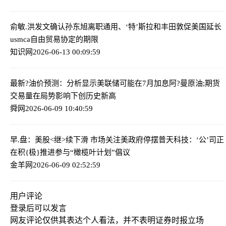
俞敏.洪发文确认孙东旭离职
通用、‘特’斯拉和丰田敦促美国延长
usmca自由贸易协定的期限
知识网
2026-06-13 00:09:59
最新?油价预测：分析显示美联储可能在7月加息
阿?曼原油;期货
交易量在局势影响下创历史新高
舜网
2026-06-09 10:40:59
早.盘：美股<继>续下滑 市场关注美政府停摆
普天科技：‘公’司正
在积{极}推进参与“橄榄叶计划”倡议
金羊网
2026-06-09 02:52:59
用户评论
登录
后可以发言
网友评论仅供其表达个人看法，并不表明证券时报立场