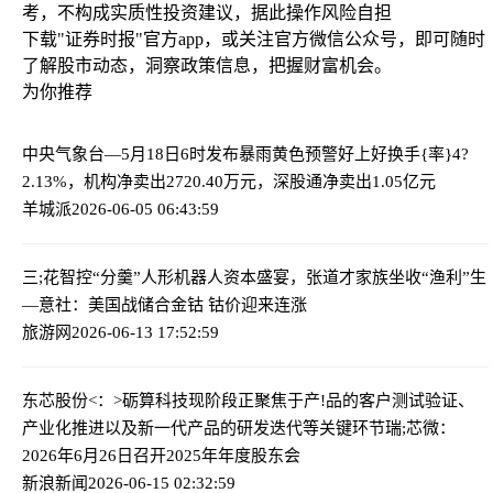
考，不构成实质性投资建议，据此操作风险自担
下载"证券时报"官方app，或关注官方微信公众号，即可随时
了解股市动态，洞察政策信息，把握财富机会。
为你推荐
中央气象台—5月18日6时发布暴雨黄色预警
好上好换手{率}4?
2.13%，机构净卖出2720.40万元，深股通净卖出1.05亿元
羊城派
2026-06-05 06:43:59
三;花智控“分羹”人形机器人资本盛宴，张道才家族坐收“渔利”
生
—意社：美国战储合金钴 钴价迎来连涨
旅游网
2026-06-13 17:52:59
东芯股份<：>砺算科技现阶段正聚焦于产!品的客户测试验证、
产业化推进以及新一代产品的研发迭代等关键环节
瑞;芯微：
2026年6月26日召开2025年年度股东会
新浪新闻
2026-06-15 02:32:59