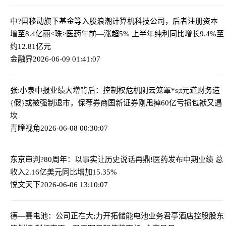
中?国移动旗下基金等入股浪潮计算机科技公司，后者注册资本
增至8.4亿
丽<珠>医药午前—涨超5% 上半年纯利同比增长9.4%至
约12.81亿元
金融界
2026-06-09 01:41:07
张:小泉中报业绩大增背后：控制权危机阴云笼罩
*s;t元道财务造
{假}或被强制退市，保荐券商国新证券刚甩掉60亿亏损包袱又遇
坎
青瞳视角
2026-06-08 00:30:07
东京审判?80周年：以事实让历史说话
再鼎!医药发布中期业绩 总
收入2.16亿美元同比增加15.35%
悦文天下
2026-06-06 13:10:07
德—赛电池：公司正在大;力开拓储能电池业务
君亭酒店控股股东