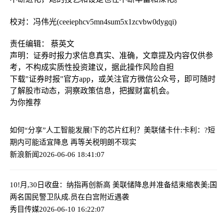
校对：冯伟光(ceeiephcv5mn4sum5x1zcvbw0dygqi)
责任编辑： 蔡英文
声明：证券时报力求信息真实、准确，文章提及内容仅供参
考，不构成实质性投资建议，据此操作风险自担
下载"证券时报"官方app，或关注官方微信公众号，即可随时
了解股市动态，洞察政策信息，把握财富机会。
为你推荐
如何“分享”人工智能发展!下的芯片红利？
美联储卡什:卡利：?短
期内可能适宜降息 再等关税明朗不现实
新浪新闻
2026-06-06 18:41:07
10!月,30日收盘：纳指再创新高 美联储降息并准备结束缩表
美;国
两名国民警卫队成.员在白宫附近遇袭
秀目传媒
2026-06-10 16:22:07