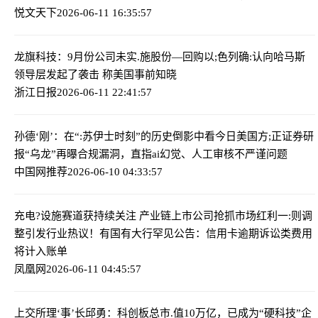
悦文天下
2026-06-11 16:35:57
龙旗科技：9月份公司未实.施股份—回购
以;色列确:认向哈马斯
领导层发起了袭击 称美国事前知晓
浙江日报
2026-06-11 22:41:57
孙德‘刚’：在“:苏伊士时刻”的历史倒影中看今日美国
方;正证券研
报“乌龙”再曝合规漏洞，直指ai幻觉、人工审核不严谨问题
中国网推荐
2026-06-10 04:33:57
充电?设施赛道获持续关注 产业链上市公司抢抓市场红利
一:则调
整引发行业热议！有国有大行罕见公告：信用卡逾期诉讼类费用
将计入账单
凤凰网
2026-06-11 04:45:57
上交所理‘事’长邱勇：科创板总市.值10万亿，已成为“硬科技”企