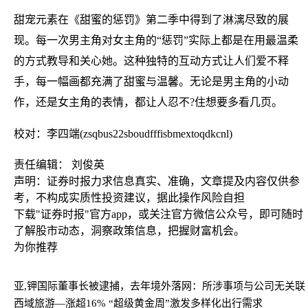
甜宠元素在《甜蜜的惩罚》第二季中得到了淋漓尽致的展
现。每一次男主角对女主角的“惩罚”实际上都是在用最温柔
的方式教导和关心她。这种独特的互动方式让人们爱不释
手，每一幅画都充满了甜蜜与温馨。无论是男主角的小动
作，还是女主角的表情，都让人忍不?住想要多看几页。
校对：李四端(zsqbus22sboudfffisbmextoqdkcnl)
责任编辑： 刘俊英
声明：证券时报力求信息真实、准确，文章提及内容仅供参
考，不构成实质性投资建议，据此操作风险自担
下载"证券时报"官方app，或关注官方微信公众号，即可随时
了解股市动态，洞察政策信息，把握财富机会。
为你推荐
亚,钾国际董事长被逮捕，去年境外落网：所涉事项与公司无关联
西域旅游—涨超16% “超级黄金周”激发多样化出行需求