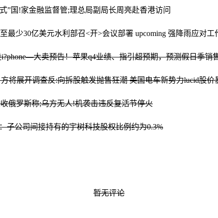
式”
国!家金融监督管;理总局副局长周亮赴香港访问
%至最少30亿美元
水利部召<开>会议部署 upcoming 强降雨应对工
股
i?phone—大卖预告！苹果q4业绩、指引超预期，预测假日季
日方将展开调查
反:向拆股触发抛售狂潮 美国电车新势力lucid股价
验收
俄罗斯称;乌方无人!机袭击违反复活节停火
份：子公司间接持有的宇树科技股权比例约为0.3%
暂无评论