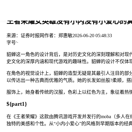
您当前的位置： > >
王者荣耀女英雄没有小内没有小爱心的真
来源：
证券时报网
作者：
郑惠敏
2026-06-20 05:48:33
字号
貂蝉这一角色的设计背后，是对历史文化的深刻理解和对现
史文化的深厚内涵和现代游戏的趣味性。貂蝉的设计不仅体
在角色的视觉设计上，貂蝉的造型无疑是其最引人注目的部
以传达出一种古典而优雅的气质。她的长发如丝般?柔顺，
服饰上，她身着传统的汉服，色彩上以红色为主，象征着热
${part1}
在《王者荣耀》这款由腾讯游戏开发并发行的moba（多人
独特的美感和个性。从“小内小爱心”的风格到早期版本的经