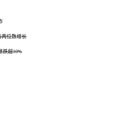
作
销售两位数增长
暴跌超10%