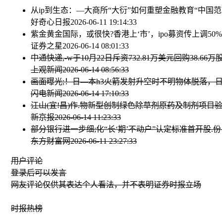
从ip到生态：—大商所“大衍”如何重塑金融教育“中国范
好奇心日报
2026-06-11 19:14:33
紫金黄金国际，或很快?香港上‘市’，ipo募资传上调50
证券之星
2026-06-14 08:01:33
中通快递,-w于10月22日斥资732.81万美元回购38.66万
上观新闻
2026-06-14 08:56:33
画面曝光;！日—本h3火箭发射升空时不明物体脱落，
闪电新闻
2026-06-14 17:10:33
江山(宜!昌)作.物新型创制绿色除草剂原药及制剂项目
新京报
2026-06-14 11:23:33
部分银行进一步细;化“长‘期’不动户”认定标准
首开股.
东方财富网
2026-06-11 23:27:33
用户评论
登录
后可以发言
网友评论仅供其表达个人看法，并不表明证券时报立场
时报
热榜