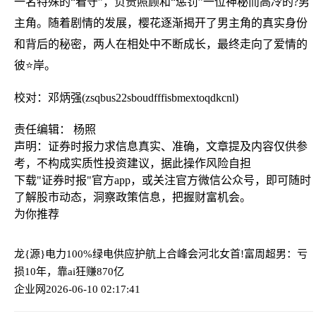
一名特殊的“看守”，负责照顾和“惩罚”一位神秘而高冷的?男
主角。随着剧情的发展，樱花逐渐揭开了男主角的真实身份
和背后的秘密，两人在相处中不断成长，最终走向了爱情的
彼⭐岸。
校对：邓炳强(zsqbus22sboudfffisbmextoqdkcnl)
责任编辑： 杨照
声明：证券时报力求信息真实、准确，文章提及内容仅供参
考，不构成实质性投资建议，据此操作风险自担
下载"证券时报"官方app，或关注官方微信公众号，即可随时
了解股市动态，洞察政策信息，把握财富机会。
为你推荐
龙{源}电力100%绿电供应护航上合峰会
河北女首!富周超男：亏
损10年，靠ai狂赚870亿
企业网
2026-06-10 02:17:41