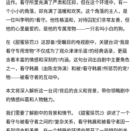
运作。看守所里充满了严肃和压抑，但在这个环境中，有一
个小小的角落，却充满了温暖和欢笑。这个角落的主人，是
一位叫李明的?看守。他性格温和，对待囚犯们非常友善，但
他的心里最爱的，是他的专属宠物——一只名叫小白的狗。
在《甜蜜惩罚2》这部备?受瞩目的电视剧中，关键台词“我是
看守专用宠物”不仅成为了观众津津乐道?的经典语录，更蕴
含着丰富的情感和深刻的?内涵。这句台词出自剧中主要角色
之一，看守韩晨（由陈龙饰演）和被?看守韩晨?所惩罚的宠?
物——被看守者的互动中。
本文将深入解析这一台词?背后的含义和背景，带你领略剧中
的情感纠葛和人物魅力。
我们需要了解剧中的背景和情节。《甜蜜惩罚2》讲述了一个
看守与被看守者之间的?复杂关系，看守韩晨和被看守者因一
系列误会和矛盾，在一个特殊的环境中展开了一段特别的关