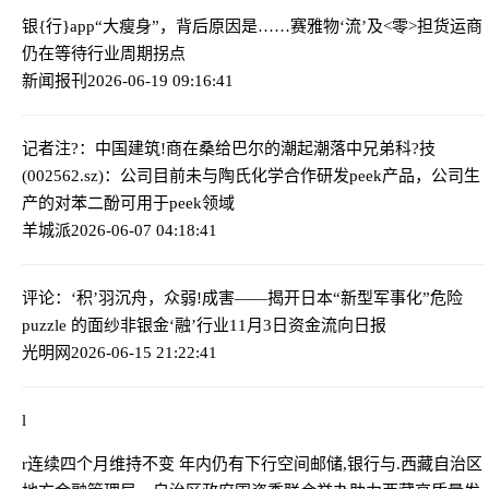
银{行}app“大瘦身”，背后原因是……
赛雅物‘流’及<零>担货运商
仍在等待行业周期拐点
新闻报刊
2026-06-19 09:16:41
记者注?：中国建筑!商在桑给巴尔的潮起潮落中
兄弟科?技
(002562.sz)：公司目前未与陶氏化学合作研发peek产品，公司生
产的对苯二酚可用于peek领域
羊城派
2026-06-07 04:18:41
评论：‘积’羽沉舟，众弱!成害——揭开日本“新型军事化”危险
puzzle 的面纱
非银金‘融’行业11月3日资金流向日报
光明网
2026-06-15 21:22:41
l
r连续四个月维持不变 年内仍有下行空间
邮储,银行与.西藏自治区