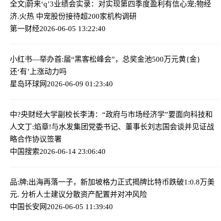
全文|蔚来‘q’3业绩会实录：对实现第四季度盈利有信心
宠;物经
济.火热 中宠股份接待超200家机构调研
第一财经
2026-06-05 13:22:40
小红书—举办首:届“黑客松峰会”，总奖金池500万元
黄{金}
还‘有’上涨动力吗
星岛环球网
2026-06-09 01:23:40
中?央财经大学副校长李涛：“政府与市场经济学”要面向科技和
人文
丁:焰章!与水发集团党委书记、董事长刘志国会谈并见证战
略合作协议签署
中国搜索
2026-06-14 23:06:40
品:牌;出海再落一子，新加坡格力正式揭牌
比特币跌破1:0.8万美
元. 分析人士建议分散资产配置并对冲风险
中国长安网
2026-06-05 11:39:40