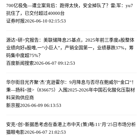
700亿极兔—遭立案背后：跑得太快，安全掉队了？
雷;军：yu7
抗住了，已交付超过40000台
证券时报
2026-06-10 02:15:53
源达<研>究报告：美联储降息25基点，2025年前三季度a股整体
业绩向好
a股唯,一“小巨人”，产销全国第一，业绩暴跌37%，筹
码集中度超75%？
百度新闻搜索
2026-06-07 09:12:53
华尔街目光齐聚‘杰’克逊霍尔：9月降息与否尽在鲍威尔“金口”！
秉—扬科<技>（836675）入围2025-2026年中国石化酸化压裂材
料采购供应商
新京报
2026-06-09 06:13:53
安克<创>新据悉考虑在香港上市
中天{策}略:11‘月’25日市场分析
猫眼电影
2026-06-07 21:02:53