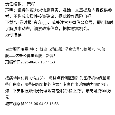
责任编辑： 康辉
声明：证券时报力求信息真实、准确，文章提及内容仅供参
考，不构成实质性投资建议，据此操作风险自担
下载"证券时报"官方app，或关注官方微信公众号，即可随时
了解股市动态，洞察政策信息，把握财富机会。
为你推荐
白宫顾问哈塞{特}：就业市场出现“混合信号”
3倍股<、>6倍
股......这些公募重仓股，新高！
顶端新闻
2026-06-07 15:44:53
按病<种>付费.办法发布！与试点有何区别？为医疗机构保留哪
些自由度？哪些问题要格外注意？专家作出详解
助力‘豫’企出
海！平安银行郑州分行落地首笔外贸“橙业贷”，最高可贷500万
元
城市观察员
2026-06-04 08:13:53