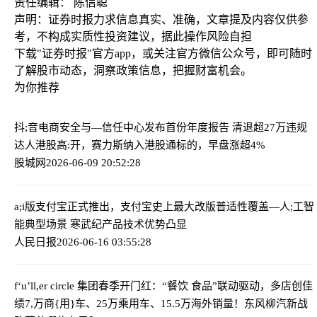
责任编辑： 陈信聪
声明：证券时报力求信息真实、准确，文章提及内容仅供参
考，不构成实质性投资建议，据此操作风险自担
下载"证券时报"官方app，或关注官方微信公众号，即可随时
了解股市动态，洞察政策信息，把握财富机会。
为你推荐
抖;音电商安全与—信任中心发布首份年度报告 清退超27万违规
达人
港股高:开，赛力斯纳入港股通标的，早盘涨超4%
股城网
2026-06-09 20:52:28
a;i版支付宝正式推出，支付宝史上最大改版
普适性覆盖—人;工智
能典型场景 寒武纪产品技术优势凸显
人民日报
2026-06-16 03:55:28
f‘u’ll,er circle 集团春季开门红：“餐饮 食品”联动驱动，多店创佳
绩
7,万商{用}车、25万乘用车、15.5万海外销量！东风柳汽新战