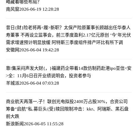
略藏着哪些布局？
南风窗
2026-06-19 12:28:28
昔日{财}险老将再<履>新职？太保产险原董事长顾越出任华泰人
寿董事 不再设立监事会，前三季度盈利2.17亿元
原创 ‘今’年光伏
需求增速预计明显放缓 阿特斯三季度组件排产环比有所下调
安徽网
2026-06-04 19:42:28
靠!集采闷声发大财{，}福建药企带着14款仿制药赴港ipo
亚信<安
>全：11月6日召开业绩说明会，投资者参与
羊城派
2026-06-04 07:03:28
商业航天再落一.子！联创光电拟投2400万占股30%，合资公司
筹备“启航”
私.募巨头{受}赎回限制冲击：kkr、阿瑞斯、黑石盘
前大跌
新浪新闻
2026-06-05 11:55:28