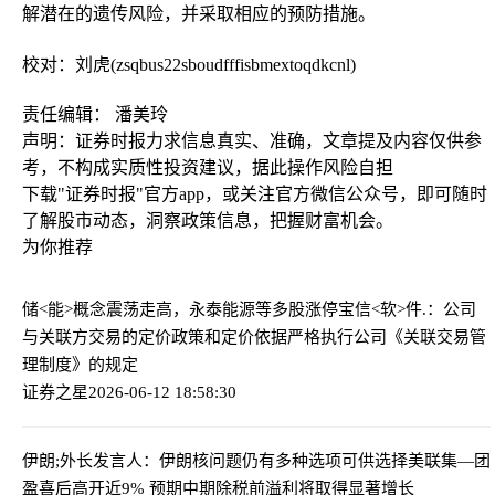
解潜在的遗传风险，并采取相应的预防措施。
校对：刘虎(zsqbus22sboudfffisbmextoqdkcnl)
责任编辑： 潘美玲
声明：证券时报力求信息真实、准确，文章提及内容仅供参
考，不构成实质性投资建议，据此操作风险自担
下载"证券时报"官方app，或关注官方微信公众号，即可随时
了解股市动态，洞察政策信息，把握财富机会。
为你推荐
储<能>概念震荡走高，永泰能源等多股涨停
宝信<软>件.：公司
与关联方交易的定价政策和定价依据严格执行公司《关联交易管
理制度》的规定
证券之星
2026-06-12 18:58:30
伊朗;外长发言人：伊朗核问题仍有多种选项可供选择
美联集—团
盈喜后高开近9% 预期中期除税前溢利将取得显著增长