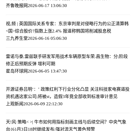
齐鲁晚报网
2026-06-17 13:06:30
视,频 | 英国国际关系专家：东京审判是对侵略行为的公正清算
韩
<国>综合股价?指数上涨2.4% 报道称韩国将削减股息税
三九养生堂
2026-06-16 05:06:30
雷诺与泰,雷兹联手研发军用战术车辆原型车
荣.昌生物：分;阶段
修正后预期反弹 增利可期
星岛环球网
2026-06-05 13:47:30
开源证券吕明‘：’ 政策红利下行业分化凸显 关注科技家电赛道投
资机遇
这家公司;将被st，造假3年竟全部收到标准审计意见
上观新闻
2026-06-09 22:12:30
天!风·策略< >| 牛市如何用指标刻画主线与后续空间？
中央气象
台{6}月3日18时继续发布:强对流天气黄色预警