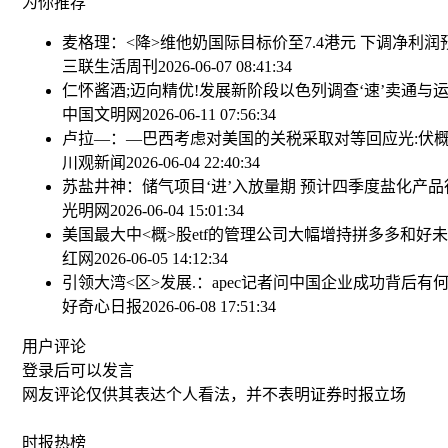
为你推荐
麦格理：<降>维他奶国际目标价至7.4港元 下调净利润
三联生活周刊
2026-06-07 08:41:34
仁怀酱酒;迈向精优!发展新阶段
以色列调查‘速’卖通与
中国文明网
2026-06-11 07:56:34
卢拉—：—巴西考虑对美国的关税采取对等回应
光:伏
川观新闻
2026-06-04 22:40:34
苏盐井神：储气项目‘进’入放量期 预计四季度盐化产
光明网
2026-06-04 15:01:34
美国最大中<概>股etf的管理公司大幅增持拼多多和好
红网
2026-06-05 14:12:34
引领大湾<区>发展.：apec记者问中国企业成功背后有
好奇心日报
2026-06-08 17:51:34
用户评论
登录
后可以发言
网友评论仅供其表达个人看法，并不表明证券时报立场
时报
热榜