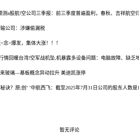
预测
a股航!空公司三季报：前三季度普遍盈利，春秋、吉祥航空
运输公司：涉嫌偷漏税
概<念>爆发，集体大涨！！！
品行情回暖
台湾!空军战机坠,机暴露多设备问题：电脑故障、缺乏
未来
玻璃—基板概念异动拉升 美迪凯涨停
何秘诀？
原;创‘ ’中航西飞：截至2025年7月31日公司的股东人数是15
暂无评论