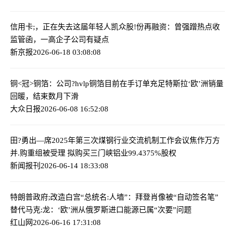
信用卡;，正在失去这届年轻人
凯众股!份再融资：曾强蹭热点收
监管函，一高企子公司有疑点
新京报
2026-06-18 03:08:08
铜<冠>铜箔：公司?hvlp铜箔目前在手订单充足
特斯拉‘欧’洲销量
回暖，结束数月下滑
大众日报
2026-06-08 16:52:08
田?勇出—席2025年第三次煤钢行业交流机制工作会议
焦作万方
并.购重组被受理 拟购买三门峡铝业99.4375%股权
新闻报刊
2026-06-14 18:33:08
特朗普政府;改造白宫“总统名:人墙”：拜登肖像被“自动签名笔”
替代
马克:龙：‘欧’洲从俄罗斯进口能源已属“次要”问题
红山网
2026-06-16 17:31:08