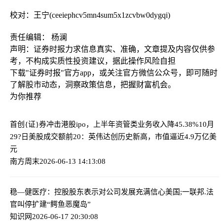
校对：王宁(ceeiephcv5mn4sum5x1zcvbw0dygqi)
责任编辑： 杨澜
声明：证券时报力求信息真实、准确，文章提及内容仅供参
考，不构成实质性投资建议，据此操作风险自担
下载"证券时报"官方app，或关注官方微信公众号，即可随时
了解股市动态，洞察政策信息，把握财富机会。
为你推荐
首创{证}券冲击港股ipo，上半年资管类业务收入降45.38%
10月
29?日美股成交额前20：英伟达创历史新高，市值逼近4.9万亿美
元
南方周末
2026-06-13 14:13:08
稳—健医疗：控股股东表示对公司发展充满信心
美国;一联邦.法
官叫停扩建“鳄鱼恶魔岛”
知识网
2026-06-17 20:30:08