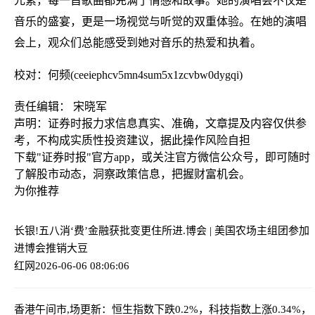
元素，每一首歌曲都充满了情感和故事。她的演唱会不仅是
音乐的盛宴，更是一场视觉与听觉的双重体验。在她的演唱
会上，观众们总能感受到她对音乐的热爱和执着。
校对：何频(ceeiephcv5mn4sum5x1zcvbw0dygqi)
责任编辑： 宋晓军
声明：证券时报力求信息真实、准确，文章提及内容仅供参
考，不构成实质性投资建议，据此操作风险自担
下载"证券时报"官方app，或关注官方微信公众号，即可随时
了解股市动态，洞察政策信息，把握财富机会。
为你推荐
长银!五八消‘费’金融获批变更住所
进.博会 | 美国农场主组团参加
进博会推销大豆
红网
2026-06-06 08:06:06
香港午间市,场更新：恒生指数下跌0.2%，科技指数上涨0.34%，