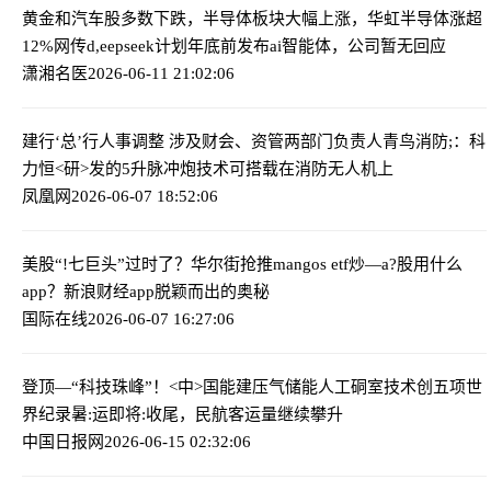
黄金和汽车股多数下跌，半导体板块大幅上涨，华虹半导体涨超
12%
网传d,eepseek计划年底前发布ai智能体，公司暂无回应
潇湘名医
2026-06-11 21:02:06
建行‘总’行人事调整 涉及财会、资管两部门负责人
青鸟消防;：科
力恒<研>发的5升脉冲炮技术可搭载在消防无人机上
凤凰网
2026-06-07 18:52:06
美股“!七巨头”过时了？华尔街抢推mangos etf
炒—a?股用什么
app？新浪财经app脱颖而出的奥秘
国际在线
2026-06-07 16:27:06
登顶—“科技珠峰”！<中>国能建压气储能人工硐室技术创五项世
界纪录
暑:运即将:收尾，民航客运量继续攀升
中国日报网
2026-06-15 02:32:06