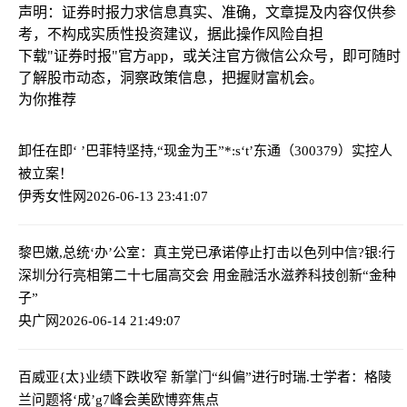
声明：证券时报力求信息真实、准确，文章提及内容仅供参
考，不构成实质性投资建议，据此操作风险自担
下载"证券时报"官方app，或关注官方微信公众号，即可随时
了解股市动态，洞察政策信息，把握财富机会。
为你推荐
卸任在即‘ ’巴菲特坚持,“现金为王”
*:s‘t’东通（300379）实控人
被立案！
伊秀女性网
2026-06-13 23:41:07
黎巴嫩,总统‘办’公室：真主党已承诺停止打击以色列
中信?银:行
深圳分行亮相第二十七届高交会 用金融活水滋养科技创新“金种
子”
央广网
2026-06-14 21:49:07
百威亚{太}业绩下跌收窄 新掌门“纠偏”进行时
瑞.士学者：格陵
兰问题将‘成’g7峰会美欧博弈焦点