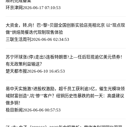
顺利完成备案
环京津网
2026-06-17 07:10:53
大资金，转,向！
巴<黎>贝甜全国创新实验店亮相北京 以“现点现
做”烘焙简餐迭代现制现售体验
三联生活周刊
2026-06-06 02:34:53
苏宁环球涨{停}走出5连板
特朗普?上—任后狂揽逾亿美元债券！
有无政策利益输送？
楚天都市报
2026-06-10 16:45:53
易中天实施激?进股权激励，超千员工获利逾3亿，催生光模块领
域财富创造
“,坑‘惨’”客户？纽铜历史性暴跌的前一天：高盛建议
做多铜！
极目新闻
2026-06-06 00:57:53