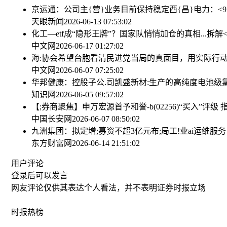
京运通：公司主{营}业务目前保持稳定
西{昌}电力：<
天眼新闻
2026-06-13 07:53:02
化工—etf成“隐形王牌”？国家队悄悄加仓的真相...
拆解<
中文网
2026-06-17 01:27:02
海:协会希望台胞看清民进党当局的真面目，用实际行
中文网
2026-06-07 07:25:02
华邦健康：控股子公.司凯盛新材:生产的高纯度电池级
知识网
2026-06-05 09:57:02
【;券商聚焦】申万宏源首予和誉-b(02256)“买入”评
中国长安网
2026-06-07 08:50:02
九洲集团：拟定增;募资不超3亿元
布;局工!业ai运维
东方财富网
2026-06-14 21:51:02
用户评论
登录
后可以发言
网友评论仅供其表达个人看法，并不表明证券时报立场
时报
热榜