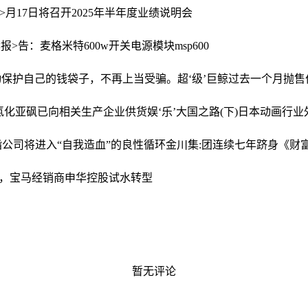
9>月17日将召开2025年半年度业绩说明会
报>告：麦格米特600w开关电源模块msp600
动保护自己的钱袋子，不再上当受骗。
超‘级’巨鲸过去一个月抛售
氯化亚砜已向相关生产企业供货
娱‘乐’大国之路(下)日本动画行
级 指公司将进入“自我造血”的良性循环
金川集:团连续七年跻身《财富》
服务，宝马经销商申华控股试水转型
暂无评论