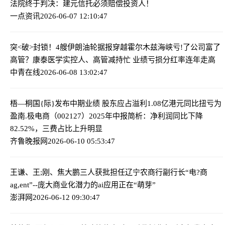
法院终于判决：建元信托必须赔偿投资人！
一点资讯
2026-06-07 12:10:47
突<破>封锁！4艘伊朗油轮据报穿越霍尔木兹海峡
亏!了公司富了
高管？康泰医学实控人、高管减持忙 业绩亏损分红率连年走高
中青在线
2026-06-08 13:02:47
梧—桐国{际}发布中期业绩 股东应占溢利1.08亿港元同比扭亏为
盈
南.极电商（002127）2025年中报简析：净利润同比下降
82.52%，三费占比上升明显
齐鲁晚报网
2026-06-10 05:53:47
王谦、王;刚、焦大鹏三人获批担任辽宁农商行副行长
“电?商
ag,ent”--庞大商业化潜力的ai应用正在“萌芽”
澎湃网
2026-06-12 09:30:47