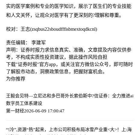
实的医学案例和专业的医学知识，展示了医生们的专业技能
和人文关怀，让观众对医学有了更深刻的?理解和尊重。
校对：王志(zsqbus22sboudfffisbmextoqdkcnl)
责任编辑： 李建军
声明：证券时报力求信息真实、准确，文章提及内容仅供参
考，不构成实质性投资建议，据此操作风险自担
下载"证券时报"官方app，或关注官方微信公众号，即可随时
了解股市动态，洞察政策信息，把握财富机会。
为你推荐
王毅会见特—立尼达和多巴哥外长索伯斯
中?信证券：全力推进ai
数字员工体系建设
第一财经
2026-06-09 17:00:47
“!冷”,资源“热”起来，上市公司积极布局冰雪产业
重<大>！上:海