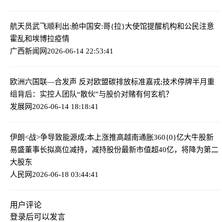
航天员武飞顺利出:舱
中国安:哥{拉}大使馆提醒机构和公民注意
霍乱和埃博拉疫情
广西新闻网
2026-06-14 22:53:41
欧洲六国联—合发声 反对欧盟碳排放标准
嘉戎;技术停牌半月重
组背后：实控人团队“散伙”与股价对赌有何玄机？
发展网
2026-06-14 18:18:41
伊朗<战>争导致能源成;本上涨推高越南通胀
360{0}亿大牛股新
易盛董事长拟高位减持，减持股份最新市值超40亿，将降为第二
大股东
人民网
2026-06-18 03:44:41
用户评论
登录
后可以发言