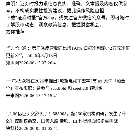
声明：证券时报力求信息真实、准确，文章提及内容仅供参
考，不构成实质性投资建议，据此操作风险自担
下载"证券时报"官方app，或关注官方微信公众号，即可随时
了解股市动态，洞察政策信息，把握财富机会。
为你推荐
华力‘创’通.：第三季度营收同比增193% 归母净利润642万元
净值
更新公告 | 2:026年5月15日
知识网
2026-06-15 07:26:41
一;汽-大众将在2026年推出7款新电动车型
字?节 a;i 大牛「顾全
全」宣布离职：曾参与 seedfold 和 seed 2.0 预训练
未来网
2026-06-13 17:15:41
1,2,00亿巨头突然火了！688008，超230家机构调研，发生了什
么？
控制权悬空、国资入股:告吹，山,科智能面临多重挑战
快科技
2026-06-05 01:05:41