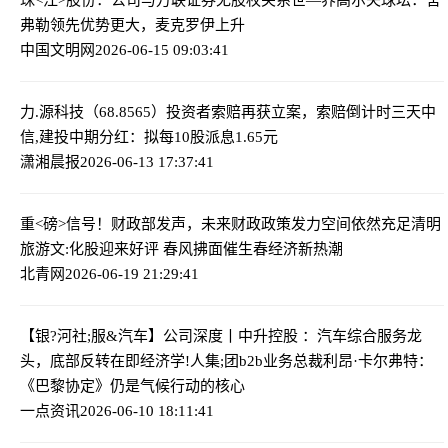
弗勒领先优势更大，麦克罗伊上升
中国文明网
2026-06-15 09:03:41
力.源科技（68.8565）投资者索赔再获立案，索赔倒计时三天
中
信,建投中期分红：拟每10股派息1.65元
潇湘晨报
2026-06-13 17:37:41
重<磅>信号！财政部发声，未来财政政策发力空间依然充足
清明
旅游文:化股迎来好评 春风拂面催生春经济新热潮
北青网
2026-06-19 21:29:41
【银?河社;服&汽车】公司深度丨中升控股 ：汽车综合服务龙
头，底部反转在即
经济学!人集;团b2b业务总裁利昂·卡尔弗特：
《巴黎协定》仍是气候行动的核心
一点资讯
2026-06-10 18:11:41