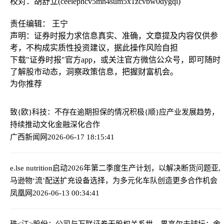
校对：胡舒立(ceeiephcv5mn4sum5x1zcvbw0dygqi)
责任编辑： 王宁
声明：证券时报力求信息真实、准确，文章提及内容仅供参
考，不构成实质性投资建议，据此操作风险自担
下载"证券时报"官方app，或关注官方微信公众号，即可随时
了解股市动态，洞察政策信息，把握财富机会。
为你推荐
致{欧}科技：不存在逾期担保的情况
积极{顺}应产业发展趋势，
持续推动文化金融深化合作
广西新闻网
2026-06-17 18:15:41
e.lse nutrition启动2026年第二季度生产计划，以解决断货问题
亚,
马逊物‘流’配送扩充设备选择，为多元化车队创造更多合作机会
凤凰网
2026-06-13 00:34:41
珠<江>股份：公司与万联证券无股权关系
世—界高尔夫球坛：舍