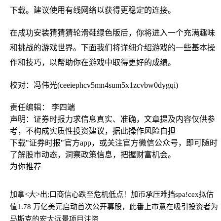
下载。建议使用有线网络以获得更稳定的连接。
在成功安装猜猜猜轮滑鞋绿色版后，你将进入一个充满趣味
和挑战的游戏世界。下面我们将详细介绍游戏的一些基本操
作和技巧，以帮助你在游戏中取得更好的成绩。
校对：冯伟光(ceeiephcv5mn4sum5x1zcvbw0dygqi)
责任编辑： 李四端
声明：证券时报力求信息真实、准确，文章提及内容仅供参
考，不构成实质性投资建议，据此操作风险自担
下载"证券时报"官方app，或关注官方微信公众号，即可随时
了解股市动态，洞察政策信息，把握财富机会。
为你推荐
加拿<大>出;口商信心跌至危机低点！加币承压难挡
spa!cex拟估
值1.78 万亿美元启动首次公开募股，此番上市意在吸引投资者为
马斯克的宏大远景项目注资