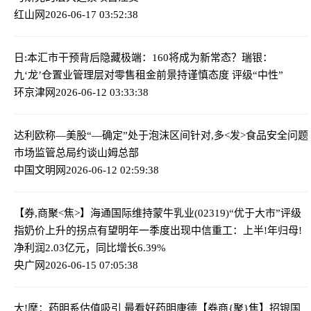
红山网
2026-06-17 03:52:38
日:本汇市干预背后隐藏极端：160将成为新常态？
瑞银：
九‘龙’仓置业管理层对零售租金前景持谨慎态度 评级“中性”
环京津网
2026-06-12 03:33:38
达利欧称—美股“—确定”处于泡沫区间
针对,多<发>食品安全问题
市场监管总局约谈山姆总部
中国文明网
2026-06-12 02:59:38
【券,商聚<焦>】海通国际维持蒙牛乳业(02319)“优于大市”评级
指奶价上升的拐点有望明年一季度出现
中信重工：上半!年归母!
净利润2.03亿元，同比增长6.39%
央广网
2026-06-15 07:05:38
大!摩：药明系估值吸引 最看好药明康德
【券商{聚}焦】招银国