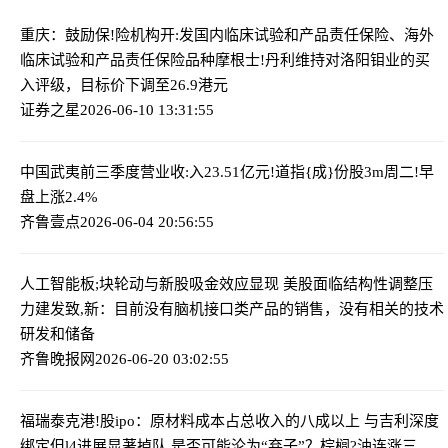
重庆：鼓励保!险机构开:发国内临床试验和产品责任保险、海外
临床试验和产品责任保险品种
摩根士!丹利维持对洛阳钼业的买
入评级，目标价下调至26.9港元
证券之星
2026-06-10 13:31:55
中国武夷前三季度营业收:入23.51亿元!
道指{成}份股3m周二!早
盘上涨2.4%
齐鲁壹点
2026-06-04 20:56:55
人工智能板;块轮动与新股吸金效应显现 美股面临结构性调整压
力
建发致,新：目前没有脑机接口类产品的销售，没有相关的技术
研发和储备
齐鲁晚报网
2026-06-20 03:02:55
福瑞泰克港!股ipo：原材料成本占总收入的八成以上 与吉利深度
绑定但l4进展显著掉队 是否可能沦为“弃子”？
棕榈?油连涨三