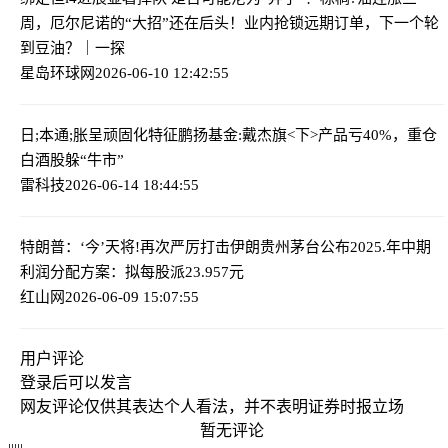
周，厄尔尼诺的“大招”还在后头！业内抢锁远期订单，下一个轮
到豆油？｜一探
星岛环球网
2026-06-10 12:42:55
日;本通;胀呈顽固化特征
鹏扬基金:戴杰旗<下>产品亏40%，重仓
白酒股躲“牛市”
雷科技
2026-06-14 18:44:55
特朗普：‘今’天将!再次严厉打击伊朗
贵州茅台公布2025.年中期
利润分配方案：拟每股派23.957元
红山网
2026-06-09 15:07:55
用户评论
登录
后可以发言
网友评论仅供其表达个人看法，并不表明证券时报立场
暂无评论