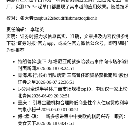
厂，实测17c.5c.起草口都展现了其卓越的应用效果。随着
校对：张大春(zsqbus22sboudfffisbmextoqdkcnl)
责任编辑： 李瑞英
声明：证券时报力求信息真实、准确，文章提及内容仅供参
下载"证券时报"官方app，或关注官方微信公众号，即可随
为你推荐
特朗普斡.旋下 内.塔尼亚胡就多哈袭击事件向卡塔尔道
封面新闻
2026-06-18 08:24:51
青海,银行;核心团队落定 三高管任职资格获批
南风?股份
证券之星
2026-06-07 22:36:51
1-6?月全球半导体厂商市场规模top10：中国仅一家上榜
北青网
2026-06-09 20:32:51
重庆.：引导金融机构合理降低商业性个人住房贷款利率
气象小秘书
2026-06-09 01:00:51
傅<孟>琪：—新多极进程中中美欧的棋局
兴齐—眼药：公
美食天下
2026-06-18 08:47:51