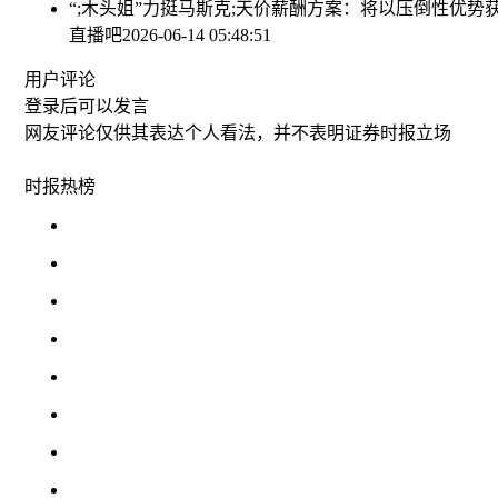
“;木头姐”力挺马斯克;天价薪酬方案：将以压倒性优势
直播吧
2026-06-14 05:48:51
用户评论
登录
后可以发言
网友评论仅供其表达个人看法，并不表明证券时报立场
时报
热榜