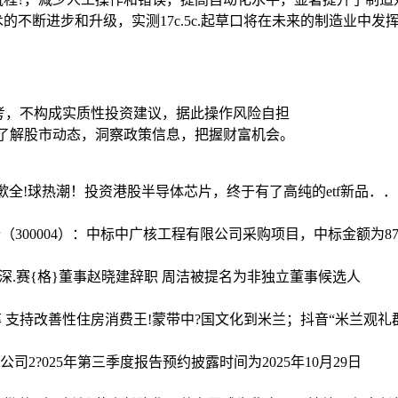
技术的不断进步和升级，实测17c.5c.起草口将在未来的制造业
考，不构成实质性投资建议，据此操作风险自担
时了解股市动态，洞察政策信息，把握财富机会。
歉
全!球热潮！投资港股半导体芯片，终于有了高纯的etf新品．
（300004）：中标中广核工程有限公司采购项目，中标金额为877
深.赛{格}董事赵晓建辞职 周洁被提名为非独立董事候选人
 支持改善性住房消费
王!蒙带中?国文化到米兰；抖音“米兰观礼
司2?025年第三季度报告预约披露时间为2025年10月29日