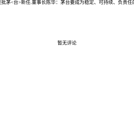
获批
茅<台>新任.董事长陈华：茅台要成为稳定、可持续、负责任
暂无评论